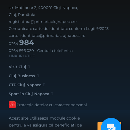
str. Moților nr.3, 400001 Cluj-Napoca,
Cluj, România
registratura@primariaclujnapoca.ro
Comunicare carte de identitate conform Legii 9/2023:
carte_identitate@primariaclujnapoca.ro
984
0264
0264 596 030
- Centrala telefonica
LINKURI UTILE
Visit Cluj
Cluj Business
CTP Cluj-Napoca
Sport în Cluj-Napoca
Protecția datelor cu caracter personal
Acest site utilizează module cookie
pentru a vă asigura că beneficiați de
OK