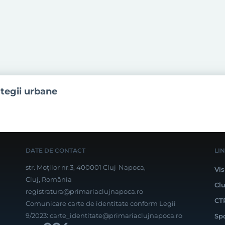
ategii urbane
DATE DE CONTACT
LI
str. Moților nr.3, 400001 Cluj-Napoca,
Vis
Cluj, România
Cl
registratura@primariaclujnapoca.ro
CT
Comunicare carte de identitate conform Legii
9/2023:
carte_identitate@primariaclujnapoca.ro
Sp