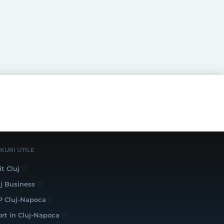
NKURI UTILE
it Cluj
uj Business
P Cluj-Napoca
ort în Cluj-Napoca