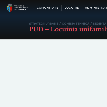
Skip
to
COMUNITATE
LOCUIRE
ADMINISTRAȚ
content
STRATEGII URBANE
/
COMISIA TEHNICĂ
/
ȘEDINȚA 
PUD – Locuinta unifamil