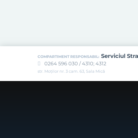
Serviciul Str
COMPARTIMENT RESPONSABIL:
0264 596 030 / 4310; 4312
str. Moților nr. 3 cam. 63, Sala Mică