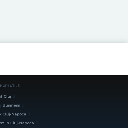
NKURI UTILE
it Cluj
uj Business
P Cluj-Napoca
ort în Cluj-Napoca