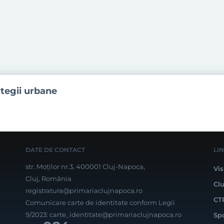
ategii urbane
DATE DE CONTACT
LI
str. Moților nr.3, 400001 Cluj-Napoca,
Vis
Cluj, România
Cl
registratura@primariaclujnapoca.ro
CT
Comunicare carte de identitate conform Legii
9/2023:
carte_identitate@primariaclujnapoca.ro
Sp