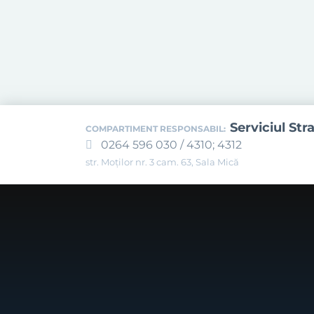
Serviciul Str
COMPARTIMENT RESPONSABIL:
0264 596 030 / 4310; 4312
str. Moților nr. 3 cam. 63, Sala Mică