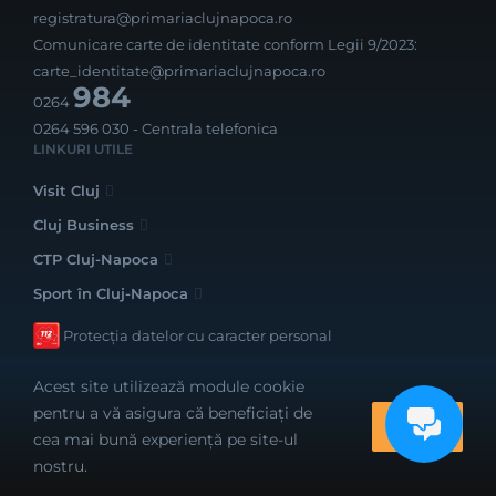
registratura@primariaclujnapoca.ro
Comunicare carte de identitate conform Legii 9/2023:
carte_identitate@primariaclujnapoca.ro
984
0264
0264 596 030
- Centrala telefonica
LINKURI UTILE
Visit Cluj
Cluj Business
CTP Cluj-Napoca
Sport în Cluj-Napoca
Protecția datelor cu caracter personal
Acest site utilizează module cookie
pentru a vă asigura că beneficiați de
OK
cea mai bună experiență pe site-ul
Realizat cu bune intenții de către
nostru.