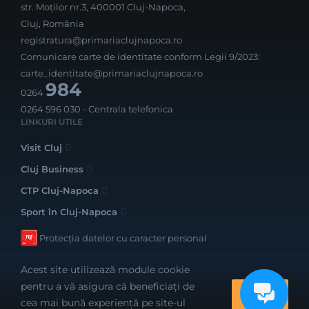
str. Moților nr.3, 400001 Cluj-Napoca,
Cluj, România
registratura@primariaclujnapoca.ro
Comunicare carte de identitate conform Legii 9/2023:
carte_identitate@primariaclujnapoca.ro
984
0264
0264 596 030
- Centrala telefonica
LINKURI UTILE
Visit Cluj
Cluj Business
CTP Cluj-Napoca
Sport în Cluj-Napoca
Protecția datelor cu caracter personal
Acest site utilizează module cookie
pentru a vă asigura că beneficiați de
OK
cea mai bună experiență pe site-ul