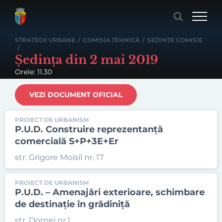
Skip
to
content
STRATEGII URBANE
/
COMISIA TEHNICĂ
/
ȘEDINȚE COMISIE
/
Ședința din 2 mai 2019
Orele: 11.30
VEZI DOCUMENT OFICIAL
PROIECT DE URBANISM
P.U.D. Construire reprezentanță
comercială S+P+3E+Er
str. Grigore Moisil nr. 17
PROIECT DE URBANISM
P.U.D. – Amenajări exterioare, schimbare
de destinație în grădiniță
str. Dornei nr.1