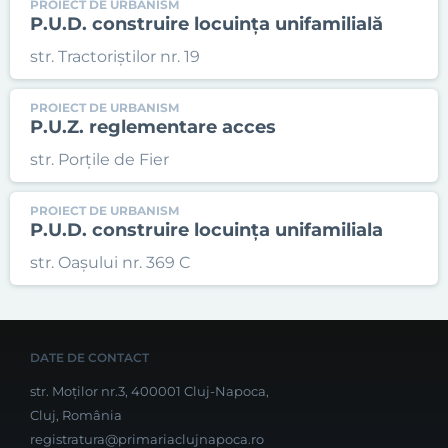
PROIECT DE URBANISM
P.U.D. construire locuința unifamilială
str. Tractoriștilor nr. 19
PROIECT DE URBANISM
P.U.Z. reglementare acces
str. Porțile de Fier
PROIECT DE URBANISM
P.U.D. construire locuința unifamiliala
str. Oașului nr. 369 C
DATE DE CONTACT
str. Moților nr.3, 400001 Cluj-Napoca,
Cluj, România
registratura@primariaclujnapoca.ro