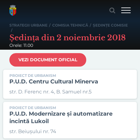
Skip
to
content
STRATEGII URBANE
/
COMISIA TEHNICĂ
/
ȘEDINȚE COMISIE
/
Ședința din 2 noiembrie 2018
Orele: 11.00
VEZI DOCUMENT OFICIAL
PROIECT DE URBANISM
P.U.D. Centru Cultural Minerva
str. D. Ferenc nr. 4, B. Samuel nr.5
PROIECT DE URBANISM
P.U.D. Modernizare și automatizare
incintă Lukoil
str. Beiușului nr. 74