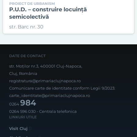
PROIECT DE URBANISM
P.U.D. – construire locuință
semicolectivă
str. Barc nr. 30
DATE DE CONTACT
str. Moților nr.3, 400001 Cluj-Napoca,
Cluj, România
registratura@primariaclujnapoca.ro
Comunicare carte de identitate conform Legii 9/2023:
carte_identitate@primariaclujnapoca.ro
984
0264
0264 596 030
- Centrala telefonica
LINKURI UTILE
Visit Cluj