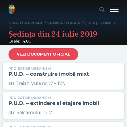
Skip
to
content
STRATEGII URBANE
/
COMISIA TEHNICĂ
/
ȘEDINȚE COMISIE
/
Ședința din 24 iulie 2019
Orele: 14.00
VEZI DOCUMENT OFICIAL
PROIECT DE URBANISM
P.U.D. – construire imobil mixt
str. Traian Vuia nr. 17 – 17A
PROIECT DE URBANISM
P.U.D. – extindere și etajare imobil
str. Salcâmului nr. 7
PROIECT DE URBANISM