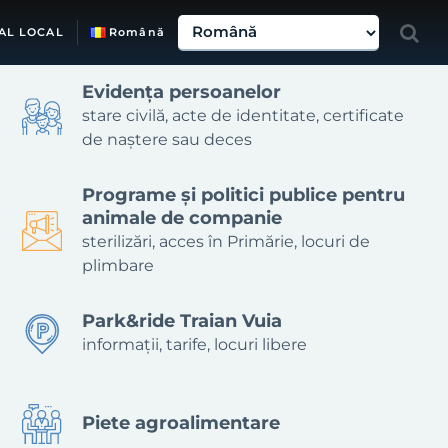
AL LOCAL
Română
Evidența persoanelor
stare civilă, acte de identitate, certificate
de naștere sau deces
Programe și politici publice pentru
animale de companie
sterilizări, acces în Primărie, locuri de
plimbare
Park&ride Traian Vuia
informații, tarife, locuri libere
Piete agroalimentare