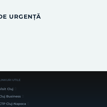
 DE URGENȚĂ
LINKURI UTILE
Visit Cluj
Cluj Business
CTP Cluj-Napoca