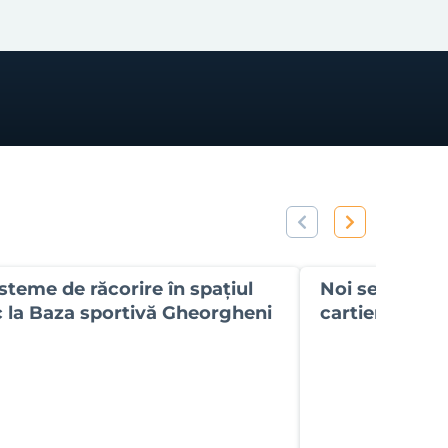
isteme de răcorire în spațiul
Noi sensuri un
c la Baza sportivă Gheorgheni
cartierul Ghe