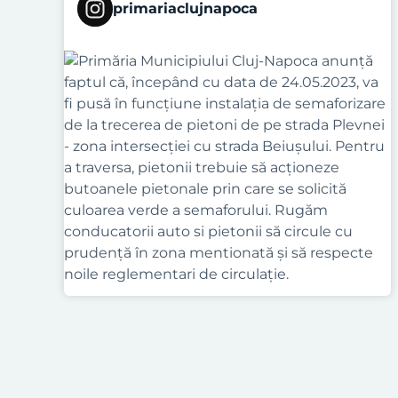
primariaclujnapoca