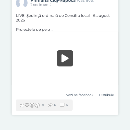
Primăria Cluj-Napoca
was live.
7 ore în urmă
LIVE: Ședinţă ordinară de Consiliu local - 6 august
2026
Proiectele de pe o
...
Vezi pe facebook
·
Distribuie
31
6
6