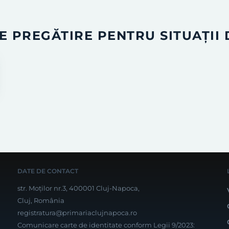
 PREGĂTIRE PENTRU SITUAȚII
DATE DE CONTACT
str. Moților nr.3, 400001 Cluj-Napoca,
Cluj, România
registratura@primariaclujnapoca.ro
Comunicare carte de identitate conform Legii 9/2023: