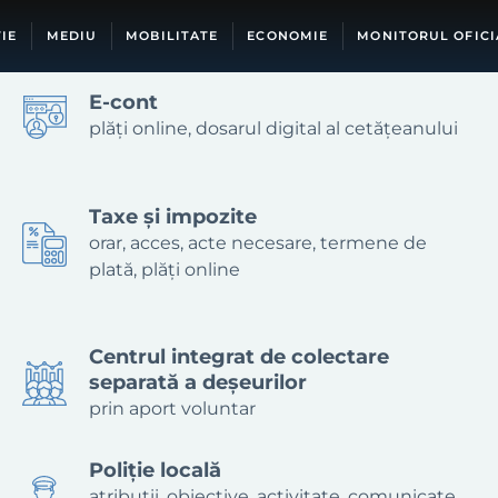
IE
MEDIU
MOBILITATE
ECONOMIE
MONITORUL OFICI
E-cont
plăți online, dosarul digital al cetățeanului
Taxe și impozite
orar, acces, acte necesare, termene de
plată, plăți online
Centrul integrat de colectare
separată a deșeurilor
prin aport voluntar
Poliție locală
atribuții, obiective, activitate, comunicate,