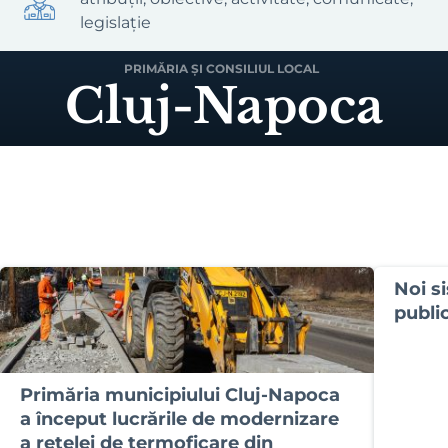
legislație
PRIMĂRIA ȘI CONSILIUL LOCAL
Cluj-Napoca
Noi s
publi
Primăria municipiului Cluj-Napoca
a început lucrările de modernizare
a rețelei de termoficare din