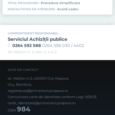
Procedura simplificata
TIPUL PROCEDURII:
Acord-cadru
MODALITATEA DE ATRIBUIRE:
COMPARTIMENT RESPONSABIL:
Serviciul Achiziţii publice
0264 592 588
0264 596 030 / 4402
Str. Moţilor nr. 3, cam. 4, 4 A, 5
DATE DE CONTACT
str. Moților nr.3, 400001 Cluj-Napoca,
Cluj, România
registratura@primariaclujnapoca.ro
Comunicare carte de identitate conform Legii 9/2023:
carte_identitate@primariaclujnapoca.ro
984
0264