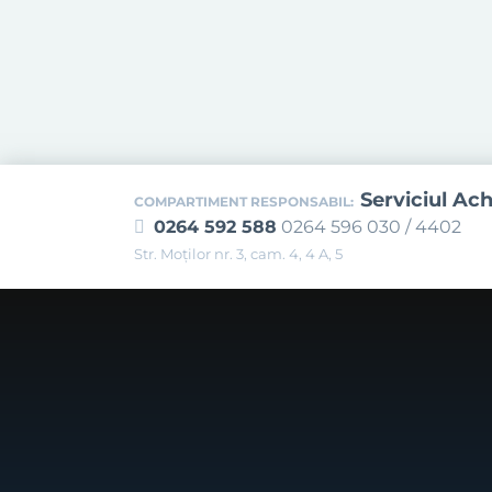
Serviciul Ach
COMPARTIMENT RESPONSABIL:
0264 592 588
0264 596 030 / 4402
Str. Moţilor nr. 3, cam. 4, 4 A, 5