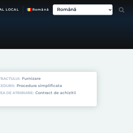
AL LOCAL
Română
Furnizare
TRACTULUI:
Procedura simplificata
EDURII:
Contract de achizitii
EA DE ATRIBUIRE: