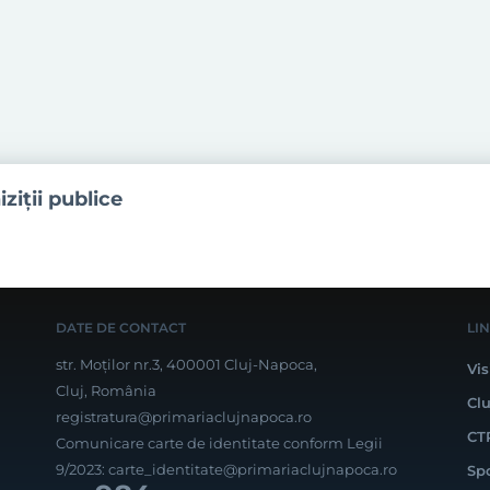
iziţii publice
DATE DE CONTACT
LI
str. Moților nr.3, 400001 Cluj-Napoca,
Vis
Cluj, România
Cl
registratura@primariaclujnapoca.ro
CT
Comunicare carte de identitate conform Legii
9/2023:
carte_identitate@primariaclujnapoca.ro
Sp