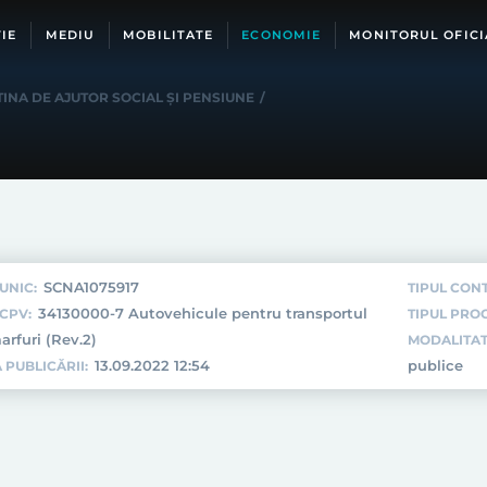
IE
MEDIU
MOBILITATE
ECONOMIE
MONITORUL OFICI
INA DE AJUTOR SOCIAL ȘI PENSIUNE
/
SCNA1075917
UNIC:
TIPUL CON
34130000-7 Autovehicule pentru transportul
CPV:
TIPUL PROC
arfuri (Rev.2)
MODALITAT
13.09.2022 12:54
publice
 PUBLICĂRII: