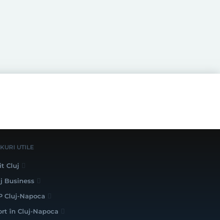
NKURI UTILE
it Cluj
uj Business
P Cluj-Napoca
ort în Cluj-Napoca