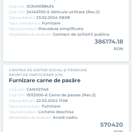
SCNA1098434
Cod unic:
34144700-5 Vehicule utilitare (Rev.2)
Cod CPV:
23.02.2024 08:08
Data publicării:
Furnizare
Tipul contractului:
Procedura simplificata
Tipul procedurii:
Contract de achizitii publice
Modalitatea de atribuire:
386174.18
RON
CANTINA DE AJUTOR SOCIAL ȘI PENSIUNE
ANUNT DE PARTICIPARE (CN)
Furnizare carne de pasăre
CAN1121145
Cod unic:
15112000-6 Carne de pasare (Rev.2)
Cod CPV:
22.02.2024 11:06
Data publicării:
Furnizare
Tipul contractului:
Licitatie deschisa
Tipul procedurii:
Acord-cadru
Modalitatea de atribuire:
570420
RON