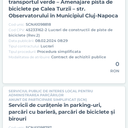
transportul verde – Amenajare pista de
biciclete pe Calea Turzii – str.
Observatorului în Municipiul Cluj-Napoca
SCNA1098818
Cod unic:
45233162-2 Lucrari de constructii de piste de
Cod CPV:
biciclete (Rev.2)
08.02.2024 08:29
Data publicării:
Lucrari
Tipul contractului:
Procedura simplificata
Tipul procedurii:
Contract de achizitii publice
Modalitatea de atribuire:
0
RON
SERVICIUL PUBLIC DE INTERES LOCAL PENTRU
ADMINISTRAREA PARCĂRILOR
ANUNT DE PARTICIPARE SIMPLIFICAT (SCN)
Servicii de curățenie în parking-uri,
parcări cu barieră, parcări de biciclete și
birouri
SCNA1098797
Cod unic: