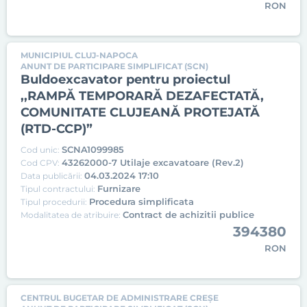
RON
MUNICIPIUL CLUJ-NAPOCA
ANUNT DE PARTICIPARE SIMPLIFICAT (SCN)
Buldoexcavator pentru proiectul
,,RAMPĂ TEMPORARĂ DEZAFECTATĂ,
COMUNITATE CLUJEANĂ PROTEJATĂ
(RTD-CCP)”
SCNA1099985
Cod unic:
43262000-7 Utilaje excavatoare (Rev.2)
Cod CPV:
04.03.2024 17:10
Data publicării:
Furnizare
Tipul contractului:
Procedura simplificata
Tipul procedurii:
Contract de achizitii publice
Modalitatea de atribuire:
394380
RON
CENTRUL BUGETAR DE ADMINISTRARE CREȘE