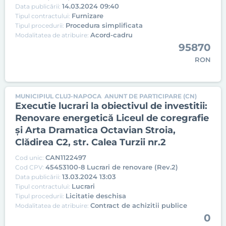
14.03.2024 09:40
Data publicării:
Furnizare
Tipul contractului:
Procedura simplificata
Tipul procedurii:
Acord-cadru
Modalitatea de atribuire:
95870
RON
MUNICIPIUL CLUJ-NAPOCA
ANUNT DE PARTICIPARE (CN)
Executie lucrari la obiectivul de investitii:
Renovare energetică Liceul de coregrafie
și Arta Dramatica Octavian Stroia,
Clădirea C2, str. Calea Turzii nr.2
CAN1122497
Cod unic:
45453100-8 Lucrari de renovare (Rev.2)
Cod CPV:
13.03.2024 13:03
Data publicării:
Lucrari
Tipul contractului:
Licitatie deschisa
Tipul procedurii:
Contract de achizitii publice
Modalitatea de atribuire:
0