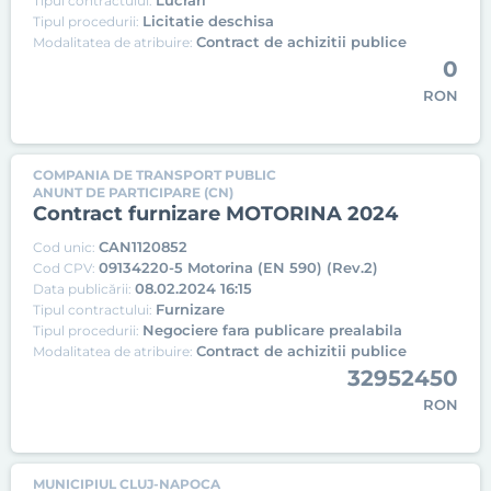
Lucrari
Tipul contractului:
Licitatie deschisa
Tipul procedurii:
Contract de achizitii publice
Modalitatea de atribuire:
0
RON
COMPANIA DE TRANSPORT PUBLIC
ANUNT DE PARTICIPARE (CN)
Contract furnizare MOTORINA 2024
CAN1120852
Cod unic:
09134220-5 Motorina (EN 590) (Rev.2)
Cod CPV:
08.02.2024 16:15
Data publicării:
Furnizare
Tipul contractului:
Negociere fara publicare prealabila
Tipul procedurii:
Contract de achizitii publice
Modalitatea de atribuire:
32952450
RON
MUNICIPIUL CLUJ-NAPOCA