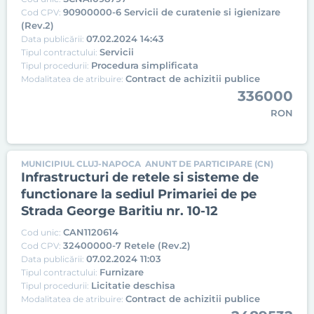
90900000-6 Servicii de curatenie si igienizare
Cod CPV:
(Rev.2)
07.02.2024 14:43
Data publicării:
Servicii
Tipul contractului:
Procedura simplificata
Tipul procedurii:
Contract de achizitii publice
Modalitatea de atribuire:
336000
RON
MUNICIPIUL CLUJ-NAPOCA
ANUNT DE PARTICIPARE (CN)
Infrastructuri de retele si sisteme de
functionare la sediul Primariei de pe
Strada George Baritiu nr. 10-12
CAN1120614
Cod unic:
32400000-7 Retele (Rev.2)
Cod CPV:
07.02.2024 11:03
Data publicării:
Furnizare
Tipul contractului:
Licitatie deschisa
Tipul procedurii:
Contract de achizitii publice
Modalitatea de atribuire: