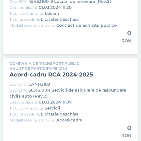
45453100-8 Lucrari de renovare (Rev.2)
Cod CPV:
01.03.2024 11:20
Data publicării:
Lucrari
Tipul contractului:
Licitatie deschisa
Tipul procedurii:
Contract de achizitii publice
Modalitatea de atribuire:
0
RON
COMPANIA DE TRANSPORT PUBLIC
ANUNT DE PARTICIPARE (CN)
Acord-cadru RCA 2024-2025
CAN1121891
Cod unic:
66516100-1 Servicii de asigurare de raspundere
Cod CPV:
civila auto (Rev.2)
01.03.2024 11:07
Data publicării:
Servicii
Tipul contractului:
Licitatie deschisa
Tipul procedurii:
Acord-cadru
Modalitatea de atribuire:
0
RON