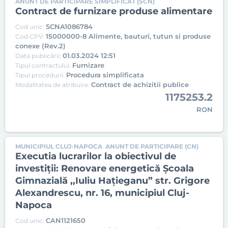
ANUNT DE PARTICIPARE SIMPLIFICAT (SCN)
Contract de furnizare produse alimentare
SCNA1086784
Cod unic:
15000000-8 Alimente, bauturi, tutun si produse
Cod CPV:
conexe (Rev.2)
01.03.2024 12:51
Data publicării:
Furnizare
Tipul contractului:
Procedura simplificata
Tipul procedurii:
Contract de achizitii publice
Modalitatea de atribuire:
1175253.2
RON
MUNICIPIUL CLUJ-NAPOCA
ANUNT DE PARTICIPARE (CN)
Executia lucrarilor la obiectivul de
investiții: Renovare energetică Școala
Gimnazială ,,Iuliu Hațieganu” str. Grigore
Alexandrescu, nr. 16, municipiul Cluj-
Napoca
CAN1121650
Cod unic: