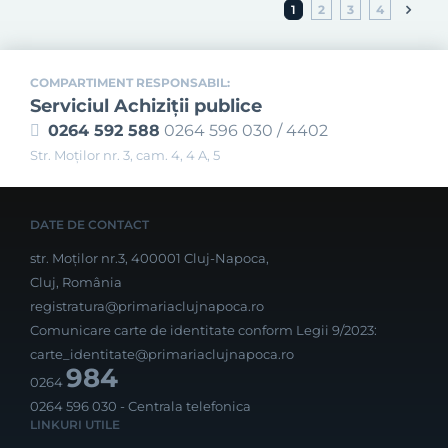
1
2
3
4
COMPARTIMENT RESPONSABIL:
Serviciul Achiziţii publice
0264 592 588
0264 596 030 / 4402
Str. Moţilor nr. 3, cam. 4, 4 A, 5
DATE DE CONTACT
str. Moților nr.3, 400001 Cluj-Napoca,
Cluj, România
registratura@primariaclujnapoca.ro
Comunicare carte de identitate conform Legii 9/2023:
carte_identitate@primariaclujnapoca.ro
984
0264
0264 596 030
- Centrala telefonica
LINKURI UTILE