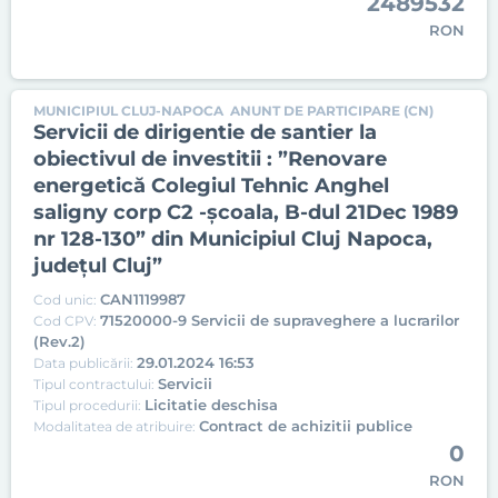
2489532
RON
MUNICIPIUL CLUJ-NAPOCA
ANUNT DE PARTICIPARE (CN)
Servicii de dirigentie de santier la
obiectivul de investitii : ”Renovare
energetică Colegiul Tehnic Anghel
saligny corp C2 -școala, B-dul 21Dec 1989
nr 128-130” din Municipiul Cluj Napoca,
județul Cluj”
CAN1119987
Cod unic:
71520000-9 Servicii de supraveghere a lucrarilor
Cod CPV:
(Rev.2)
29.01.2024 16:53
Data publicării:
Servicii
Tipul contractului:
Licitatie deschisa
Tipul procedurii:
Contract de achizitii publice
Modalitatea de atribuire:
0
RON