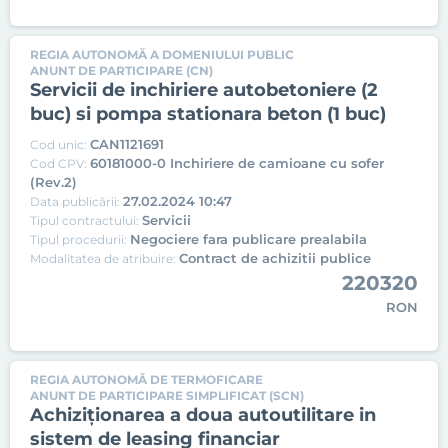
REGIA AUTONOMĂ A DOMENIULUI PUBLIC
ANUNT DE PARTICIPARE (CN)
Servicii de inchiriere autobetoniere (2
buc) si pompa stationara beton (1 buc)
CAN1121691
Cod unic:
60181000-0 Inchiriere de camioane cu sofer
Cod CPV:
(Rev.2)
27.02.2024 10:47
Data publicării:
Servicii
Tipul contractului:
Negociere fara publicare prealabila
Tipul procedurii:
Contract de achizitii publice
Modalitatea de atribuire:
220320
RON
REGIA AUTONOMĂ DE TERMOFICARE
ANUNT DE PARTICIPARE SIMPLIFICAT (SCN)
Achiziţionarea a doua autoutilitare in
sistem de leasing financiar