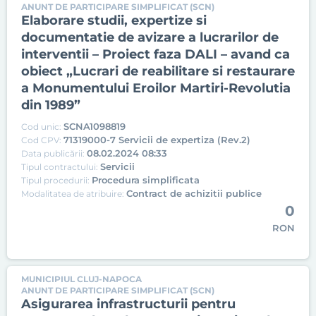
ANUNT DE PARTICIPARE SIMPLIFICAT (SCN)
Elaborare studii, expertize si
documentatie de avizare a lucrarilor de
interventii – Proiect faza DALI – avand ca
obiect „Lucrari de reabilitare si restaurare
a Monumentului Eroilor Martiri-Revolutia
din 1989”
SCNA1098819
Cod unic:
71319000-7 Servicii de expertiza (Rev.2)
Cod CPV:
08.02.2024 08:33
Data publicării:
Servicii
Tipul contractului:
Procedura simplificata
Tipul procedurii:
Contract de achizitii publice
Modalitatea de atribuire:
0
RON
MUNICIPIUL CLUJ-NAPOCA
ANUNT DE PARTICIPARE SIMPLIFICAT (SCN)
Asigurarea infrastructurii pentru