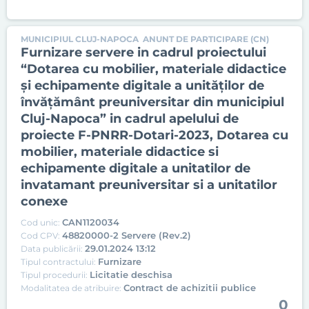
MUNICIPIUL CLUJ-NAPOCA
ANUNT DE PARTICIPARE (CN)
Furnizare servere in cadrul proiectului
“Dotarea cu mobilier, materiale didactice
și echipamente digitale a unităților de
învățământ preuniversitar din municipiul
Cluj-Napoca” in cadrul apelului de
proiecte F-PNRR-Dotari-2023, Dotarea cu
mobilier, materiale didactice si
echipamente digitale a unitatilor de
invatamant preuniversitar si a unitatilor
conexe
CAN1120034
Cod unic:
48820000-2 Servere (Rev.2)
Cod CPV:
29.01.2024 13:12
Data publicării:
Furnizare
Tipul contractului:
Licitatie deschisa
Tipul procedurii:
Contract de achizitii publice
Modalitatea de atribuire:
0