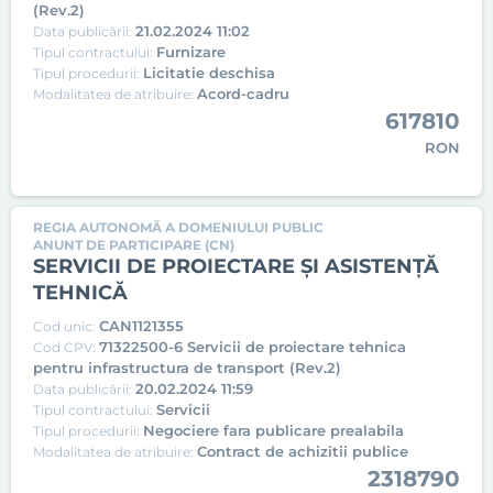
(Rev.2)
21.02.2024 11:02
Data publicării:
Furnizare
Tipul contractului:
Licitatie deschisa
Tipul procedurii:
Acord-cadru
Modalitatea de atribuire:
617810
RON
REGIA AUTONOMĂ A DOMENIULUI PUBLIC
ANUNT DE PARTICIPARE (CN)
SERVICII DE PROIECTARE ȘI ASISTENȚĂ
TEHNICĂ
CAN1121355
Cod unic:
71322500-6 Servicii de proiectare tehnica
Cod CPV:
pentru infrastructura de transport (Rev.2)
20.02.2024 11:59
Data publicării:
Servicii
Tipul contractului:
Negociere fara publicare prealabila
Tipul procedurii:
Contract de achizitii publice
Modalitatea de atribuire:
2318790