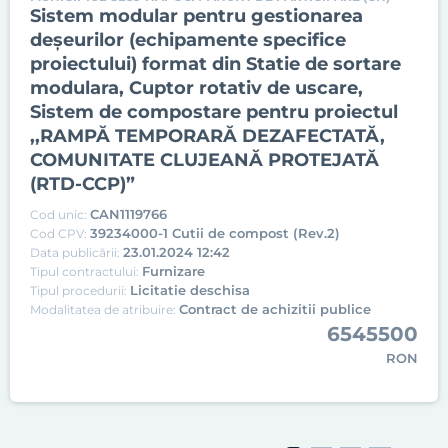
Sistem modular pentru gestionarea
deșeurilor (echipamente specifice
proiectului) format din Statie de sortare
modulara, Cuptor rotativ de uscare,
Sistem de compostare pentru proiectul
,,RAMPĂ TEMPORARĂ DEZAFECTATĂ,
COMUNITATE CLUJEANĂ PROTEJATĂ
(RTD-CCP)”
CAN1119766
Cod unic:
39234000-1 Cutii de compost (Rev.2)
Cod CPV:
23.01.2024 12:42
Data publicării:
Furnizare
Tipul contractului:
Licitatie deschisa
Tipul procedurii:
Contract de achizitii publice
Modalitatea de atribuire:
6545500
RON