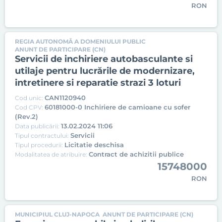
RON
REGIA AUTONOMĂ A DOMENIULUI PUBLIC
ANUNT DE PARTICIPARE (CN)
Servicii de inchiriere autobasculante si
utilaje pentru lucrările de modernizare,
intretinere si reparatie strazi 3 loturi
CAN1120940
Cod unic:
60181000-0 Inchiriere de camioane cu sofer
Cod CPV:
(Rev.2)
13.02.2024 11:06
Data publicării:
Servicii
Tipul contractului:
Licitatie deschisa
Tipul procedurii:
Contract de achizitii publice
Modalitatea de atribuire:
15748000
RON
MUNICIPIUL CLUJ-NAPOCA
ANUNT DE PARTICIPARE (CN)