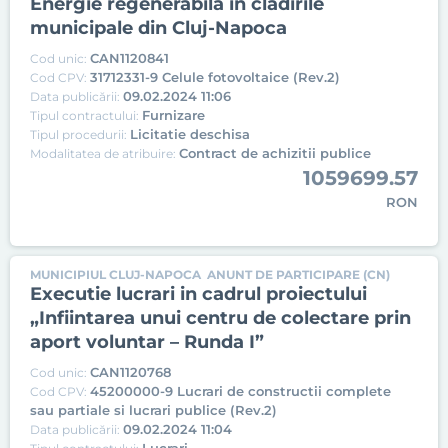
Energie regenerabila in cladirile
municipale din Cluj-Napoca
CAN1120841
Cod unic:
31712331-9 Celule fotovoltaice (Rev.2)
Cod CPV:
09.02.2024 11:06
Data publicării:
Furnizare
Tipul contractului:
Licitatie deschisa
Tipul procedurii:
Contract de achizitii publice
Modalitatea de atribuire:
1059699.57
RON
MUNICIPIUL CLUJ-NAPOCA
ANUNT DE PARTICIPARE (CN)
Executie lucrari in cadrul proiectului
„Infiintarea unui centru de colectare prin
aport voluntar – Runda I”
CAN1120768
Cod unic:
45200000-9 Lucrari de constructii complete
Cod CPV:
sau partiale si lucrari publice (Rev.2)
09.02.2024 11:04
Data publicării: