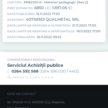
39162100-6 - Material pedagogic (Rev.2)
COD CPV:
6850
LEI (
1397.05
€)
PREȚ ESTIMATIV:
15.11.2022 17:53
DATA PUBLICĂRII:
40759353 QUALMETAL SRL
OFERTANT:
21.11.2022 17:00
DATA LIMITĂ DE RĂSPUNS A AUTORITĂȚII:
18.11.2022 17:00
DATA LIMITĂ DE RĂSPUNS A OFERTANTULUI:
16.11.2022 09:22
DATA FINALIZĂRII:
COMPARTIMENT RESPONSABIL:
Serviciul Achiziţii publice
0264 592 588
0264 596 030 / 4402
Str. Moţilor nr. 3, cam. 4, 4 A, 5
DATE DE CONTACT
str. Moților nr.3, 400001 Cluj-Napoca,
Cluj, România