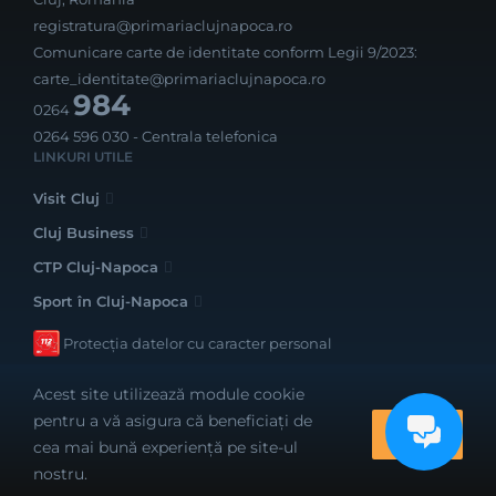
registratura@primariaclujnapoca.ro
Comunicare carte de identitate conform Legii 9/2023:
carte_identitate@primariaclujnapoca.ro
984
0264
0264 596 030
- Centrala telefonica
LINKURI UTILE
Visit Cluj
Cluj Business
CTP Cluj-Napoca
Sport în Cluj-Napoca
Protecția datelor cu caracter personal
Acest site utilizează module cookie
pentru a vă asigura că beneficiați de
OK
cea mai bună experiență pe site-ul
Realizat cu bune intenții de către
nostru.