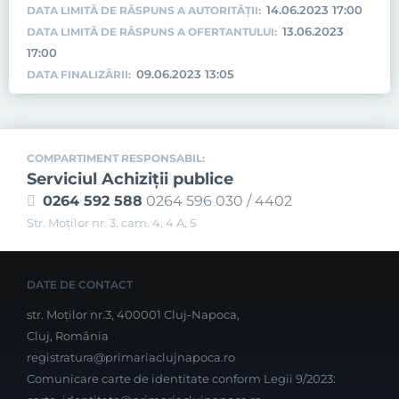
14.06.2023 17:00
DATA LIMITĂ DE RĂSPUNS A AUTORITĂȚII:
13.06.2023
DATA LIMITĂ DE RĂSPUNS A OFERTANTULUI:
17:00
09.06.2023 13:05
DATA FINALIZĂRII:
COMPARTIMENT RESPONSABIL:
Serviciul Achiziţii publice
0264 592 588
0264 596 030 / 4402
Str. Moţilor nr. 3, cam. 4, 4 A, 5
DATE DE CONTACT
str. Moților nr.3, 400001 Cluj-Napoca,
Cluj, România
registratura@primariaclujnapoca.ro
Comunicare carte de identitate conform Legii 9/2023: