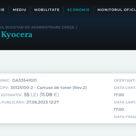
IE
MEDIU
MOBILITATE
ECONOMIE
MONITORUL OFICI
UL BUGETAR DE ADMINISTRARE CREȘE
/
 Kyocera
DA33541021
UNIC:
OFERTANT:
30125100-2 - Cartuse de toner (Rev.2)
CPV:
DATA LIMIT
55
LEI (
11.08
€)
17:00
 ESTIMATIV:
27.06.2023 12:27
 PUBLICĂRII:
DATA LIMI
17:00
DATA FINAL