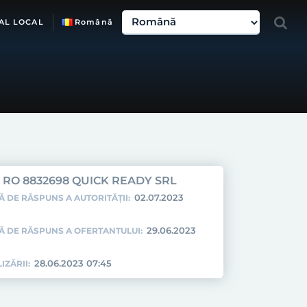
AL LOCAL
Română
RO 8832698 QUICK READY SRL
02.07.2023
Ă DE RĂSPUNS A AUTORITĂȚII:
29.06.2023
TĂ DE RĂSPUNS A OFERTANTULUI:
28.06.2023 07:45
IZĂRII: