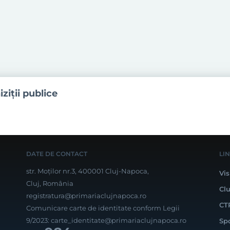
iziţii publice
DATE DE CONTACT
LI
str. Moților nr.3, 400001 Cluj-Napoca,
Vis
Cluj, România
Cl
registratura@primariaclujnapoca.ro
CT
Comunicare carte de identitate conform Legii
9/2023:
carte_identitate@primariaclujnapoca.ro
Sp