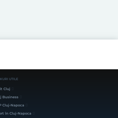
NKURI UTILE
it Cluj
uj Business
P Cluj-Napoca
ort în Cluj-Napoca