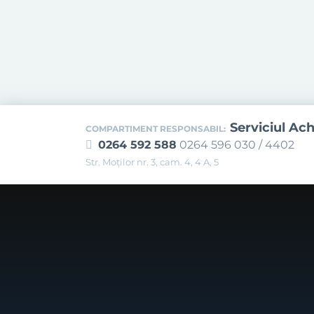
Serviciul Ach
COMPARTIMENT RESPONSABIL:
0264 592 588
0264 596 030 / 4402
Str. Moţilor nr. 3, cam. 4, 4 A, 5