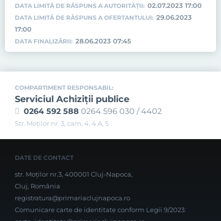
02.07.2023 17:00
DATA LIMITĂ DE RĂSPUNS A AUTORITĂȚII:
29.06.2023
DATA LIMITĂ DE RĂSPUNS A OFERTANTULUI:
17:00
28.06.2023 07:45
DATA FINALIZĂRII:
COMPARTIMENT RESPONSABIL:
Serviciul Achiziţii publice
0264 592 588
0264 596 030 / 4402
Str. Moţilor nr. 3, cam. 4, 4 A, 5
DATE DE CONTACT
str. Moților nr.3, 400001 Cluj-Napoca,
Cluj, România
registratura@primariaclujnapoca.ro
Comunicare carte de identitate conform Legii 9/2023: