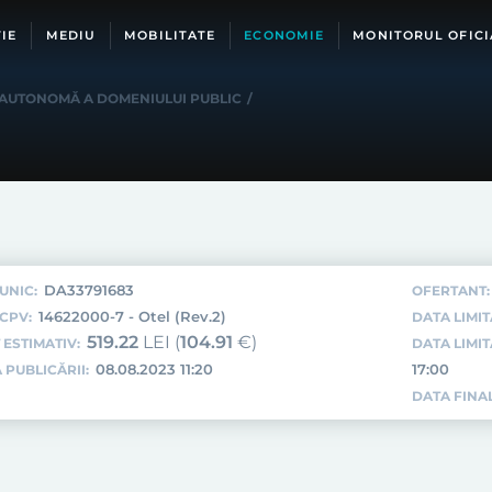
IE
MEDIU
MOBILITATE
ECONOMIE
MONITORUL OFICI
 AUTONOMĂ A DOMENIULUI PUBLIC
/
DA33791683
UNIC:
OFERTANT:
14622000-7 - Otel (Rev.2)
CPV:
DATA LIMIT
519.22
LEI (
104.91
€)
 ESTIMATIV:
DATA LIMI
08.08.2023 11:20
17:00
 PUBLICĂRII:
DATA FINAL