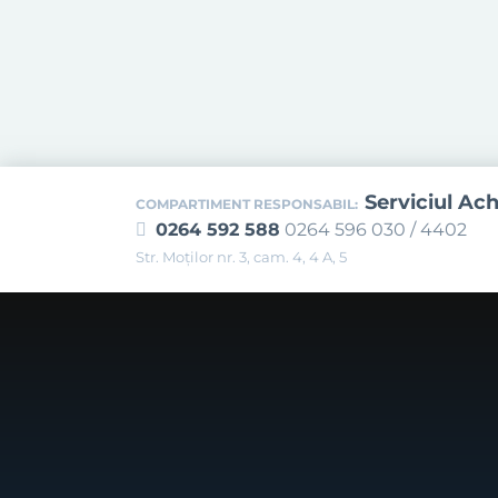
Serviciul Ach
COMPARTIMENT RESPONSABIL:
0264 592 588
0264 596 030 / 4402
Str. Moţilor nr. 3, cam. 4, 4 A, 5