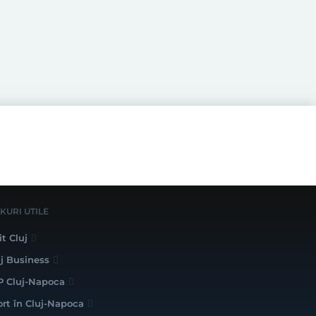
NKURI UTILE
it Cluj
uj Business
P Cluj-Napoca
ort în Cluj-Napoca