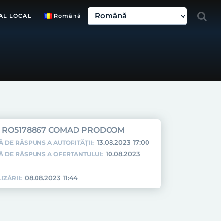
AL LOCAL
Română
RO5178867 COMAD PRODCOM
13.08.2023 17:00
Ă DE RĂSPUNS A AUTORITĂȚII:
10.08.2023
TĂ DE RĂSPUNS A OFERTANTULUI:
08.08.2023 11:44
IZĂRII: