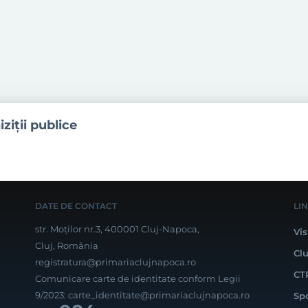
iziţii publice
DATE DE CONTACT
LI
str. Moților nr.3, 400001 Cluj-Napoca,
Vis
Cluj, România
Cl
registratura@primariaclujnapoca.ro
CT
Comunicare carte de identitate conform Legii
9/2023:
carte_identitate@primariaclujnapoca.ro
Sp