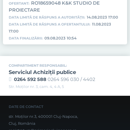
RO18659048 K&K STUDIO DE
OFERTANT:
PROIECTARE
14.08.2023 17:00
DATA LIMITĂ DE RĂSPUNS A AUTORITĂȚII:
11.08.2023
DATA LIMITĂ DE RĂSPUNS A OFERTANTULUI:
17:00
09.08.2023 10:54
DATA FINALIZĂRII:
COMPARTIMENT RESPONSABIL:
Serviciul Achiziţii publice
0264 592 588
0264 596 030 / 4402
Str. Moţilor nr. 3, cam. 4, 4 A, 5
DATE DE CONTACT
str. Moților nr.3, 400001 Cluj-Napoca,
Cluj, România