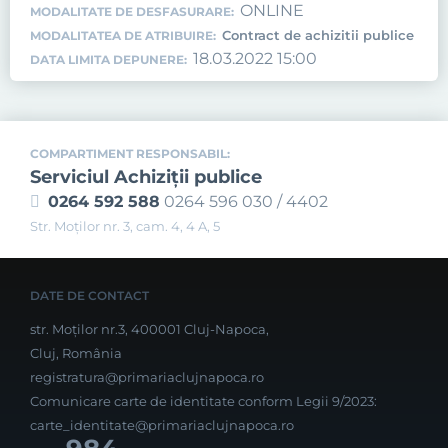
ONLINE
MODALITATE DE DESFASURARE:
Contract de achizitii publice
MODALITATEA DE ATRIBUIRE:
18.03.2022 15:00
DATA LIMITA DEPUNERE:
COMPARTIMENT RESPONSABIL:
Serviciul Achiziţii publice
0264 592 588
0264 596 030 / 4402
Str. Moţilor nr. 3, cam. 4, 4 A, 5
DATE DE CONTACT
str. Moților nr.3, 400001 Cluj-Napoca,
Cluj, România
registratura@primariaclujnapoca.ro
Comunicare carte de identitate conform Legii 9/2023:
carte_identitate@primariaclujnapoca.ro