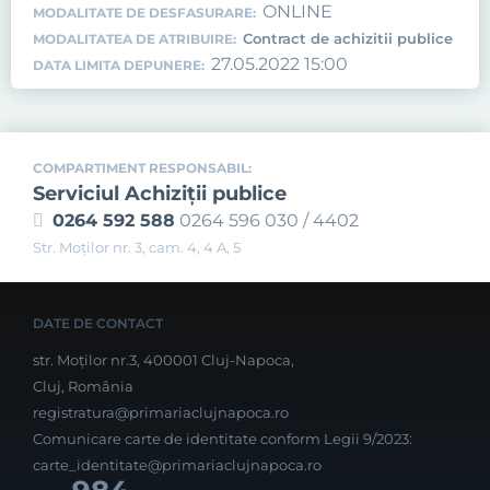
ONLINE
MODALITATE DE DESFASURARE:
Contract de achizitii publice
MODALITATEA DE ATRIBUIRE:
27.05.2022 15:00
DATA LIMITA DEPUNERE:
COMPARTIMENT RESPONSABIL:
Serviciul Achiziţii publice
0264 592 588
0264 596 030 / 4402
Str. Moţilor nr. 3, cam. 4, 4 A, 5
DATE DE CONTACT
str. Moților nr.3, 400001 Cluj-Napoca,
Cluj, România
registratura@primariaclujnapoca.ro
Comunicare carte de identitate conform Legii 9/2023:
carte_identitate@primariaclujnapoca.ro