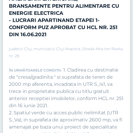
BRANSAMENTE PENTRU ALIMENTARE CU
ENERGIE ELECTRICA
- LUCRARI APARTINAND ETAPEI 1-
CONFORM PUZ APROBAT CU HCL NR. 251
DIN 16.06.2021
judetul Cluj, municipiul Cluj-Napoca, Strada Mos Ion Roata,
nr. 29
1. Cladirea cu destinatie
ÎN URMĂTOARELE CONDIȚII:
de "cresa/gradinita " si suprafata de teren de
2000 mp aferenta, incadrata in UTR S_Is1, va
trece in proprietate publica cu titlu gratuit
anterior receptiei imobilelor, conform HCL nr. 251
din 16 iunie 2021.
2. Spatiul verde cu acces public nelimitat (UTR
S_Va), in suprafata de aproximativ 2600 mp, va fi
amenajat pe baza unui proiect de specialitate