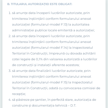
B. TITULARUL AUTORIZAŢIEI ESTE OBLIGAT:
să anunţe data începerii lucrărilor autorizate, prin
trimiterea înştiinţării conform formularului anexat
autorizaţiei (formularul-model F.13) la autoritatea
administraţiei publice locale emitentă a autorizaţiei;
să anunţe data începerii lucrărilor autorizate, prin
trimiterea înştiinţării conform formularului anexat
autorizaţiei (formularul-model F.14) la Inspectoratul
Teritorial în Construcţii, împreună cu dovada achitării
cotei legale de 0,1% din valoarea autorizată a lucrărilor
de construcţii şi instalaţii aferente acestora;
să anunţe data finalizării lucrărilor autorizate, prin
trimiterea inştiinţării conform formularului anexat
autorizaţiei (formularul-model F.15) la Inspectoratul
Teritorial în Construcţii, odată cu convocarea comisiei de
recepţie;
să păstreze pe şantier, în perfectă stare, autorizaţia de
construire şi documentaţia tehnică – D.T.