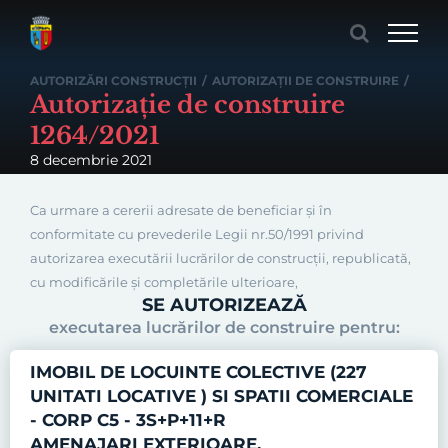
Skip
to
content
AUTORIZĂRI CONSTRUCȚII
/
AUTORIZAȚII DE CONSTRUIRE
/
Autorizație de construire
1264/2021
8 decembrie 2021
Ca urmare a cererii adresate de beneficiar și în
conformitate cu prevederile Legii nr.50/1991 privind
autorizarea executării lucrărilor de construcţii, republicată,
cu modificările şi completările ulterioare,
SE AUTORIZEAZĂ
executarea lucrărilor de construire pentru:
IMOBIL DE LOCUINTE COLECTIVE (227
UNITATI LOCATIVE ) SI SPATII COMERCIALE
- CORP C5 - 3S+P+11+R
AMENAJARI EXTERIOARE,