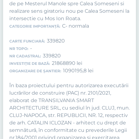
de pe Mesterul Manole spre Calea Someseni si
realizare sens giratoriu nou pe Calea Someseni la
intersectie cu Mos Ion Roata.
C- normala
CATEGORIE IMPORTANȚĂ:
339820
CARTE FUNCIARĂ:
-
NR TOPO:
339820
NR CADASTRAL:
21868890 lei
INVESTIȚIE DE BAZĂ:
1090195,8 lei
ORGANIZARE DE ȘANTIER:
În baza proiectului pentru autorizarea executării
lucrărilor de construire (PAC) nr. 2101/2021,
elaborat de TRANSILVANIA SMART
ARCHITECTURE SRL, cu sediul în jud. CLUJ, mun.
CLUJ-NAPOCA, str. REPUBLICII, NR. 12, respectiv
de arh. CATALIN ICLOZAN - arhitect cu drept de
semnătură, în conformitate cu prevederile Legii
nr.184/2001 privind organizarea şi exercitarea