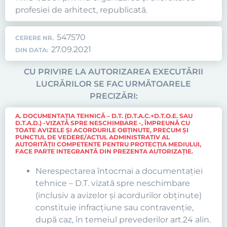
profesiei de arhitect, republicată.
547570
CERERE NR.
27.09.2021
DIN DATA:
CU PRIVIRE LA AUTORIZAREA EXECUTĂRII
LUCRĂRILOR SE FAC URMĂTOARELE
PRECIZĂRI:
A. DOCUMENTAŢIA TEHNICĂ – D.T. (D.T.A.C.+D.T.O.E. SAU
D.T.A.D.) -VIZATĂ SPRE NESCHIMBARE -, ÎMPREUNĂ CU
TOATE AVIZELE ŞI ACORDURILE OBŢINUTE, PRECUM ŞI
PUNCTUL DE VEDERE/ACTUL ADMINISTRATIV AL
AUTORITĂŢII COMPETENTE PENTRU PROTECŢIA MEDIULUI,
FACE PARTE INTEGRANTĂ DIN PREZENTA AUTORIZAŢIE.
Nerespectarea întocmai a documentaţiei
tehnice – D.T. vizată spre neschimbare
(inclusiv a avizelor şi acordurilor obţinute)
constituie infracţiune sau contravenţie,
după caz, în temeiul prevederilor art.24 alin.