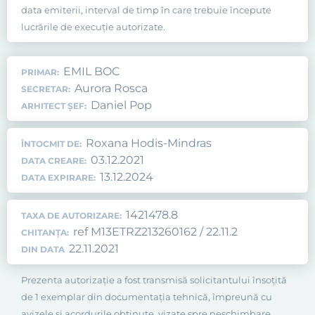
data emiterii, interval de timp în care trebuie începute
lucrările de execuţie autorizate.
EMIL BOC
PRIMAR:
Aurora Rosca
SECRETAR:
Daniel Pop
ARHITECT ȘEF:
Roxana Hodis-Mindras
ÎNTOCMIT DE:
03.12.2021
DATA CREARE:
13.12.2024
DATA EXPIRARE:
1421478.8
TAXA DE AUTORIZARE:
ref M13ETRZ213260162 / 22.11.2
CHITANȚA:
22.11.2021
DIN DATA
Prezenta autorizaţie a fost transmisă solicitantului însoţită
de 1 exemplar din documentaţia tehnică, împreună cu
avizele şi acordurile obţinute, vizate spre neschimbare.