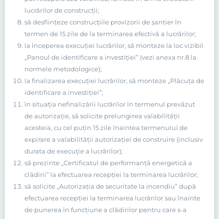
lucrărilor de construcţii;
să desfiinţeze construcţiile provizorii de şantier în
termen de 15 zile de la terminarea efectivă a lucrărilor;
la începerea execuţiei lucrărilor, să monteze la loc vizibil
„Panoul de identificare a investiţiei” (vezi anexa nr.8 la
normele metodologice);
la finalizarea execuţiei lucrărilor, să monteze „Plăcuţa de
identificare a investiţiei”;
în situaţia nefinalizării lucrărilor în termenul prevăzut
de autorizaţie, să solicite prelungirea valabilităţii
acesteia, cu cel puţin 15 zile înaintea termenului de
expirare a valabilităţii autorizaţiei de construire (inclusiv
durata de execuţie a lucrărilor);
să prezinte „Certificatul de performanţă energetică a
clădirii” la efectuarea recepţiei la terminarea lucrărilor;
să solicite „Autorizaţia de securitate la incendiu” după
efectuarea recepţiei la terminarea lucrărilor sau înainte
de punerea în funcţiune a clădirilor pentru care s-a