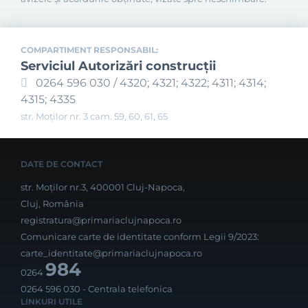
COMPARTIMENT RESPONSABIL:
Serviciul Autorizări construcţii
0264 596 030 / 4320; 4321; 4322; 4311; 4314;
4315; 4335
str. Moților nr. 3 cam. 59, 60, 61, 65
DATE DE CONTACT
str. Moților nr.3, 400001 Cluj-Napoca,
Cluj, România
registratura@primariaclujnapoca.ro
Comunicare carte de identitate conform Legii 9/2023:
carte_identitate@primariaclujnapoca.ro
984
0264
0264 596 030
- Centrala telefonica
LINKURI UTILE