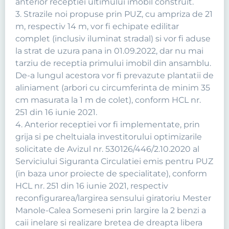
anterior receptiei ultimului imobil construit.
3. Strazile noi propuse prin PUZ, cu ampriza de 21
m, respectiv 14 m, vor fi echipate edilitar
complet (inclusiv iluminat stradal) si vor fi aduse
la strat de uzura pana in 01.09.2022, dar nu mai
tarziu de receptia primului imobil din ansamblu.
De-a lungul acestora vor fi prevazute plantatii de
aliniament (arbori cu circumferinta de minim 35
cm masurata la 1 m de colet), conform HCL nr.
251 din 16 iunie 2021.
4. Anterior receptiei vor fi implementate, prin
grija si pe cheltuiala investitorului optimizarile
solicitate de Avizul nr. 530126/446/2.10.2020 al
Serviciului Siguranta Circulatiei emis pentru PUZ
(in baza unor proiecte de specialitate), conform
HCL nr. 251 din 16 iunie 2021, respectiv
reconfigurarea/largirea sensului giratoriu Mester
Manole-Calea Someseni prin largire la 2 benzi a
caii inelare si realizare bretea de dreapta libera