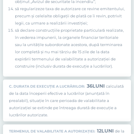
obţinut „Avizul de securitate la incendiu”;
să regularizeze taxa de autorizare ce revine emitentului,
precum şi celelalte obligaţii de plată ce îi revin, potrivit
legii, ca urmare a realizării investiţiei;
să declare construcţiile proprietate particulară realizate,
în vederea impunerii, la organele financiar teritoriale
sau la unităţile subordonate acestora, după terminarea
lor completă şi nu mai târziu de 15 zile de la data
expirării termenului de valabilitate a autorizaţiei de
construire (inclusiv durata de execuţie a lucrărilor).
36
LUNI
calculată
C. DURATA DE EXECUŢIE A LUCRĂRILOR:
de la data începerii efective a lucrărilor (anunţată în
prealabil), situaţie în care perioada de valabilitate a
autorizaţiei se extinde pe întreaga durată de execuţie a
lucrărilor autorizate.
12
LUNI
de la
TERMENUL DE VALABILITATE A AUTORIZAŢIEI: