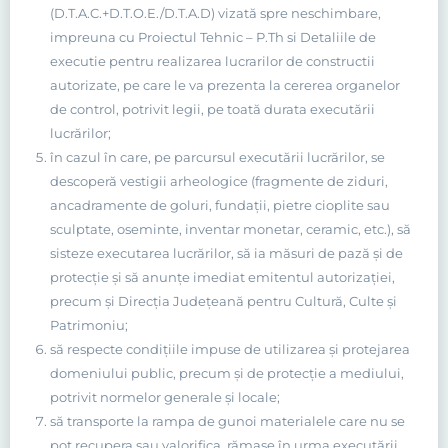
(D.T.A.C.+D.T.O.E./D.T.A.D) vizată spre neschimbare,
impreuna cu Proiectul Tehnic – P.Th si Detaliile de
executie pentru realizarea lucrarilor de constructii
autorizate, pe care le va prezenta la cererea organelor
de control, potrivit legii, pe toată durata executării
lucrărilor;
în cazul în care, pe parcursul executării lucrărilor, se
descoperă vestigii arheologice (fragmente de ziduri,
ancadramente de goluri, fundaţii, pietre cioplite sau
sculptate, oseminte, inventar monetar, ceramic, etc.), să
sisteze executarea lucrărilor, să ia măsuri de pază şi de
protecţie şi să anunţe imediat emitentul autorizaţiei,
precum şi Direcţia Judeţeană pentru Cultură, Culte şi
Patrimoniu;
să respecte condiţiile impuse de utilizarea şi protejarea
domeniului public, precum şi de protecţie a mediului,
potrivit normelor generale şi locale;
să transporte la rampa de gunoi materialele care nu se
pot recupera sau valorifica, rămase în urma executării