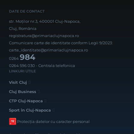
DATE DE CONTACT
str. Moților nr.3, 400001 Cluj-Napoca,
Cluj, România
registratura@primariaclujnapoca.ro
Comunicare carte de identitate conform Legii 9/2023:
carte_identitate@primariaclujnapoca.ro
984
0264
0264 596 030
- Centrala telefonica
LINKURI UTILE
Visit Cluj
Cluj Business
CTP Cluj-Napoca
Sport în Cluj-Napoca
Protecția datelor cu caracter personal