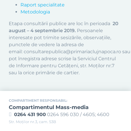
Raport specialitate
Metodologia
Etapa consultării publice are loc în perioada
20
august – 4 septembrie 2019.
Persoanele
interesate pot trimite sesizările, observațiile,
punctele de vedere la adresa de
email: consultarepublica@primariaclujnapoca.ro sau
pot înregistra adrese scrise la Serviciul Centrul
de Informare pentru Cetățeni, str. Moților nr.7
sau la orice primărie de cartier.
COMPARTIMENT RESPONSABIL:
Compartimentul Mass-media
0264 431 900
0264 596 030 / 4605; 4600
Str. Moţilor nr.3, cam. 53B