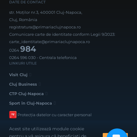
DATE DE CONTACT
str. Moților nr.3, 400001 Cluj-Napoca,
Cluj, România
registratura@primariaclujnapoca.ro
Comunicare carte de identitate conform Legii 9/2023:
carte_identitate@primariaclujnapoca.ro
984
0264
0264 596 030
- Centrala telefonica
LINKURI UTILE
Visit Cluj
Cluj Business
CTP Cluj-Napoca
Sport în Cluj-Napoca
Protecția datelor cu caracter personal
Acest site utilizează module cookie
pentru a vă asigura că beneficiați de