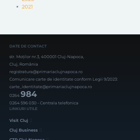
2021
DATE DE CONTACT
str. Moților nr.3, 400001 Cluj-Napoca,
Cluj, România
registratura@primariaclujnapoca.ro
Comunicare carte de identitate conform Legii 9/2023:
carte_identitate@primariaclujnapoca.ro
984
0264
0264 596 030
- Centrala telefonica
LINKURI UTILE
Visit Cluj
Cluj Business
CTP Cluj-Napoca