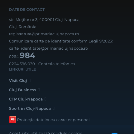
DATE DE CONTACT
str. Moților nr.3, 400001 Cluj-Napoca,
Cluj, România
registratura@primariaclujnapoca.ro
Comunicare carte de identitate conform Legii 9/2023:
carte_identitate@primariaclujnapoca.ro
984
0264
0264 596 030
- Centrala telefonica
LINKURI UTILE
Visit Cluj
Cluj Business
CTP Cluj-Napoca
Sport în Cluj-Napoca
Protecția datelor cu caracter personal
Acest site utilizează module cookie