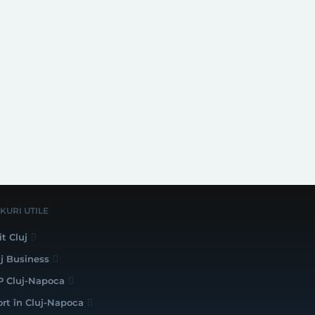
NKURI UTILE
it Cluj
uj Business
P Cluj-Napoca
ort în Cluj-Napoca