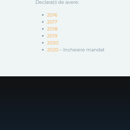
Declarații de avere:
2016
2017
2018
2019
2020
2020
– încheiere mandat