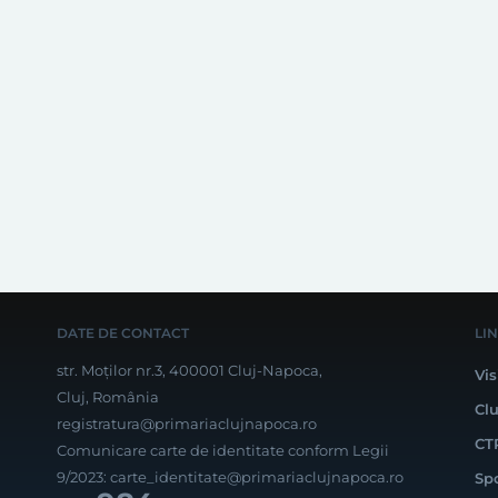
DATE DE CONTACT
LI
str. Moților nr.3, 400001 Cluj-Napoca,
Vis
Cluj, România
Cl
registratura@primariaclujnapoca.ro
CT
Comunicare carte de identitate conform Legii
9/2023:
carte_identitate@primariaclujnapoca.ro
Sp