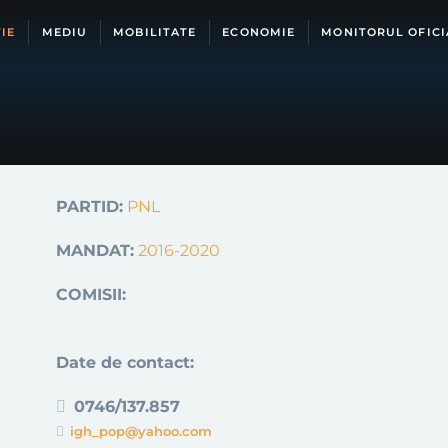
IE
MEDIU
MOBILITATE
ECONOMIE
MONITORUL OFICI
PARTID:
PNL
MANDAT:
2016-2020
COMISII:
Date de contact:
0746/137.857
igh_pop@yahoo.com