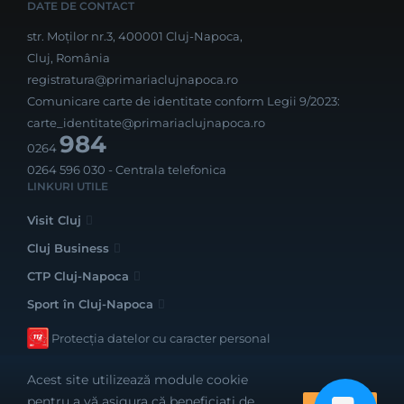
DATE DE CONTACT
str. Moților nr.3, 400001 Cluj-Napoca,
Cluj, România
registratura@primariaclujnapoca.ro
Comunicare carte de identitate conform Legii 9/2023:
carte_identitate@primariaclujnapoca.ro
984
0264
0264 596 030
- Centrala telefonica
LINKURI UTILE
Visit Cluj
Cluj Business
CTP Cluj-Napoca
Sport în Cluj-Napoca
Protecția datelor cu caracter personal
Acest site utilizează module cookie
pentru a vă asigura că beneficiați de