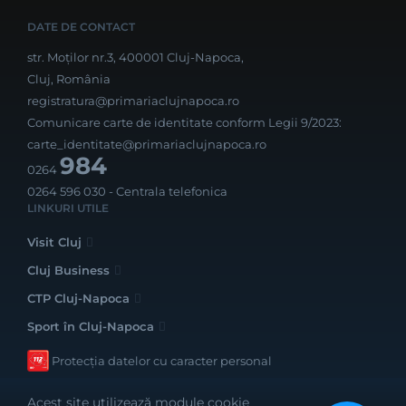
DATE DE CONTACT
str. Moților nr.3, 400001 Cluj-Napoca,
Cluj, România
registratura@primariaclujnapoca.ro
Comunicare carte de identitate conform Legii 9/2023:
carte_identitate@primariaclujnapoca.ro
984
0264
0264 596 030
- Centrala telefonica
LINKURI UTILE
Visit Cluj
Cluj Business
CTP Cluj-Napoca
Sport în Cluj-Napoca
Protecția datelor cu caracter personal
Acest site utilizează module cookie