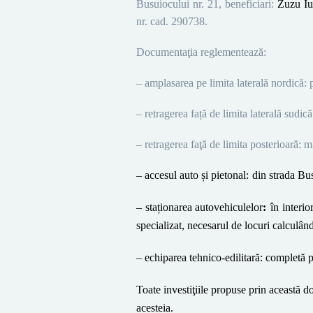
Busuiocului nr. 21,
beneficiari:
Zuzu Iu
nr. cad. 290738.
Documentaţia reglementează:
– amplasarea pe limita laterală nordică
: 
– retragerea față de limita laterală sudică
– retragerea faţă de limita posterioară
: m
– accesul auto și pietonal:
din strada Bu
– staționarea autovehiculelor
:
în interi
specializat, necesarul de locuri calcul
– echiparea tehnico-edilitară:
completă p
Toate investiţiile propuse prin această d
acesteia.