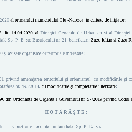
.2020
al primarului municipiului Cluj-Napoca, în calitate de inițiator;
3 din 14.04.2020
al
Direcţiei Generale de Urbanism și al Direcției
ilială Sp+P+E,
str.
Busuiocului nr. 21
,
beneficiari:
Zuzu Iulian
şi
Zuzu R
 și avizele organismelor teritoriale interesate;
 privind amenajarea teritoriului şi urbanismul, cu modificările şi co
otărârea nr. 493/2014,
cu modificările și completările ulterioare
;
și 196 din Ordonanța de Urgență a Guvernului nr. 57/2019 privind Codul a
H O T Ă R Ă Ş T E :
liu – Construire locuință unifamilială Sp+P+E,
str.