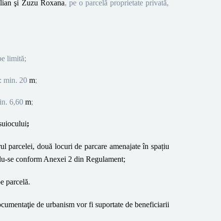
lian
şi
Zuzu Roxana
, pe o parcelă proprietate privată,
pe limită;
: min. 20
m
;
in. 6,60
m
;
suiocului
;
orul parcelei, două locuri de parcare amenajate în spațiu
ându-se conform Anexei 2 din Regulament
;
e parcelă.
ocumentaţie de urbanism vor fi suportate de beneficiarii