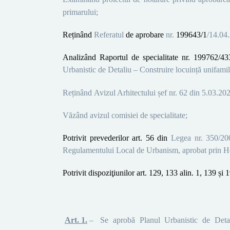
primarului;
Reținând
Referatul
de aprobare
nr.
199643/1
/14.04
Analizând Raportul de specialitate nr.
199762/43
Urbanistic de Detaliu – Construire locuință unifam
Reținând
Avizul Arhitectului șef nr. 62 din 5.03.2020
Văzând avizul comisiei de specialitate;
Potrivit prevederilor art. 56 din
Legea nr. 350/2001
Regulamentului Local de Urbanism, aprobat prin H
Potrivit dispoziţiunilor art. 129, 133 alin. 1, 139 
Art. 1.
–
Se aprobă Planul Urbanistic de Deta