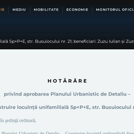
IE
MEDIU
MOBILITATE
ECONOMIE
MONITORUL OFICI
ală Sp+P+E, str. Busuiocului nr. 21; beneficiari: Zuzu Iulian și Zu
H O T Ă R Â R E
privind aprobarea Planului Urbanistic de Detaliu –
truire locuință unifamilială Sp+P+E
,
str. Busuiocului n
în şedinţă ordinară,
 Planului Urbanistic de Detaliu – Construire locuință unifamilială S