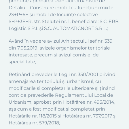
propune aprobarea Planului Urbanistic de
Detaliu – Construire imobil cu funcţiuni mixte
2S+P+6E şi imobil de locuinţe colective
S+P+3E+R, str. Steluţei nr. 1, beneficiare: S.C. ERB
Logistic S.R.L şi S.C. AUTOMATICNORT S.R.L.;
Având în vedere avizul Arhitectului şef nr. 339
din 7.05.2019, avizele organismelor teritoriale
interesate, precum şi avizul comisiei de
specialitate;
Reţinând prevederile Legii nr. 350/2001 privind
amenajarea teritoriului şi urbanismul, cu
modificările şi completările ulterioare şi ţinând
cont de prevederile Regulamentului Local de
Urbanism, aprobat prin Hotărârea nr. 493/2014,
aşa cum a fost modificat şi completat prin
Hotărârile nr. 118/2015 şi Hotărârea nr. 737/2017 şi
Hotărârea nr. 579/2018;