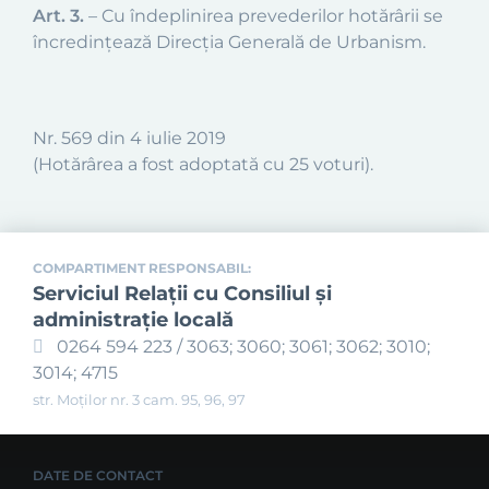
Art. 3.
– Cu îndeplinirea prevederilor hotărârii se
încredinţează Direcţia Generală de Urbanism.
Nr. 569 din 4 iulie 2019
(Hotărârea a fost adoptată cu 25 voturi).
COMPARTIMENT RESPONSABIL:
Serviciul Relaţii cu Consiliul şi
administraţie locală
0264 594 223 / 3063; 3060; 3061; 3062; 3010;
3014; 4715
str. Moților nr. 3 cam. 95, 96, 97
DATE DE CONTACT