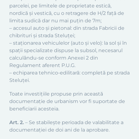
parcelei, pe limitele de proprietate estică,
nordică şi vestică, cu o retragere de H/2 faţă de
limita sudică dar nu mai puţin de 7m;
– accesul auto şi pietonal: din strada Fabricii de
chibrituri şi strada Steluţei;
– staţionarea vehiculelor (auto şi velo): la sol şi în
spaţii specializate dispuse la subsol, necesarul
calculându-se conform Anexei 2 din
Regulament aferent P.U.G.
– echiparea tehnico-edilitară: completă pe strada
Steluţei.
Toate investiţiile propuse prin această
documentaţie de urbanism vor fi suportate de
beneficiarii acesteia.
Art. 2.
– Se stabileşte perioada de valabilitate a
documentaţiei de doi ani de la aprobare.