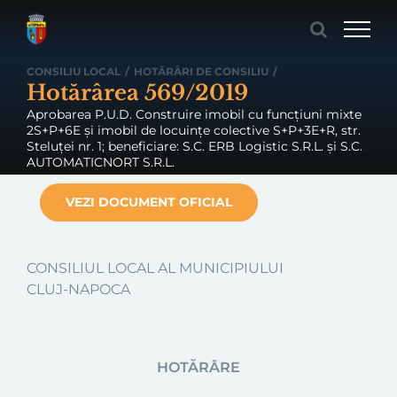
Skip
to
content
CONSILIU LOCAL
/
HOTĂRÂRI DE CONSILIU
/
Hotărârea 569/2019
Aprobarea P.U.D. Construire imobil cu funcțiuni mixte
2S+P+6E și imobil de locuințe colective S+P+3E+R, str.
Steluței nr. 1; beneficiare: S.C. ERB Logistic S.R.L. și S.C.
AUTOMATICNORT S.R.L.
VEZI DOCUMENT OFICIAL
CONSILIUL LOCAL AL MUNICIPIULUI
CLUJ-NAPOCA
HOTĂRÂRE