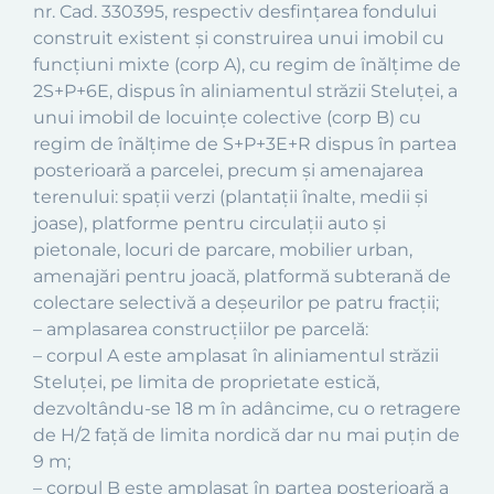
nr. Cad. 330395, respectiv desfinţarea fondului
construit existent şi construirea unui imobil cu
funcţiuni mixte (corp A), cu regim de înălţime de
2S+P+6E, dispus în aliniamentul străzii Steluţei, a
unui imobil de locuinţe colective (corp B) cu
regim de înălţime de S+P+3E+R dispus în partea
posterioară a parcelei, precum şi amenajarea
terenului: spaţii verzi (plantaţii înalte, medii şi
joase), platforme pentru circulaţii auto şi
pietonale, locuri de parcare, mobilier urban,
amenajări pentru joacă, platformă subterană de
colectare selectivă a deşeurilor pe patru fracţii;
– amplasarea construcţiilor pe parcelă:
– corpul A este amplasat în aliniamentul străzii
Steluţei, pe limita de proprietate estică,
dezvoltându-se 18 m în adâncime, cu o retragere
de H/2 faţă de limita nordică dar nu mai puţin de
9 m;
– corpul B este amplasat în partea posterioară a