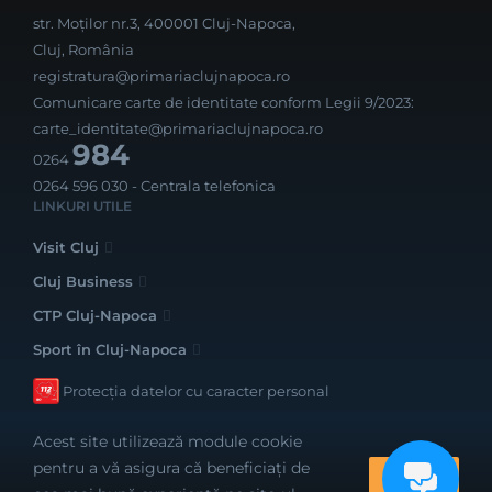
str. Moților nr.3, 400001 Cluj-Napoca,
Cluj, România
registratura@primariaclujnapoca.ro
Comunicare carte de identitate conform Legii 9/2023:
carte_identitate@primariaclujnapoca.ro
984
0264
0264 596 030
- Centrala telefonica
LINKURI UTILE
Visit Cluj
Cluj Business
CTP Cluj-Napoca
Sport în Cluj-Napoca
Protecția datelor cu caracter personal
Acest site utilizează module cookie
pentru a vă asigura că beneficiați de
OK