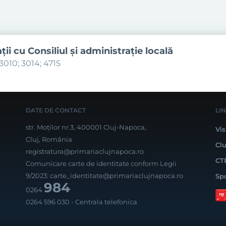
aţii cu Consiliul şi administraţie locală
3010; 3014; 4715
DATE DE CONTACT
LI
str. Moților nr.3, 400001 Cluj-Napoca,
Vis
Cluj, România
Cl
registratura@primariaclujnapoca.ro
CT
Comunicare carte de identitate conform Legii
9/2023:
carte_identitate@primariaclujnapoca.ro
Sp
984
0264
0264 596 030
- Centrala telefonica