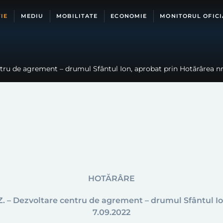
IE
MEDIU
MOBILITATE
ECONOMIE
MONITORUL OFICI
entru de agrement – drumul Sfântul Ion, aprobat prin Hotărârea nr
HOTĂRÂRE
U.Z. – Dezvoltare centru de agrement – drumul Sfântul I
7.09.2022