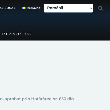
AL LOCAL
Română
. 650 din 7.09.2022.
on
,
aprobat
prin Hotărârea nr. 650 din