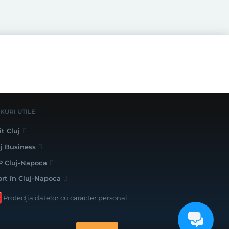
NKURI UTILE
it Cluj
uj Business
P Cluj-Napoca
ort în Cluj-Napoca
Protecția datelor cu caracter personal