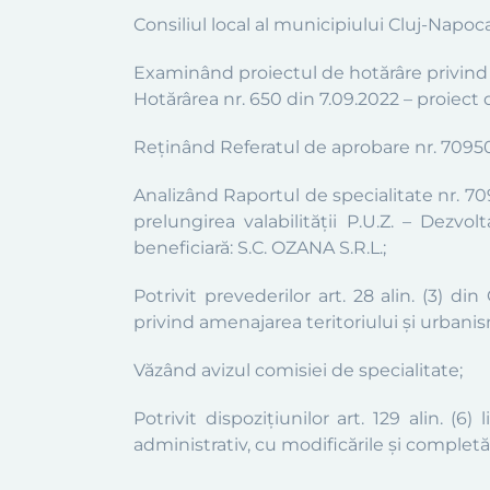
Consiliul local al municipiului Cluj-Napoc
Examinând proiectul de hotărâre privin
Hotărârea nr. 650 din 7.09.2022
–
proiect d
Reținând Referatul de aprobare nr. 709506/
Analizând Raportul de specialitate nr. 7
prelungirea valabilității P.U.Z. – Dez
beneficiară:
S.C. OZANA S.R.L.;
Potrivit prevederilor art. 28 alin. (3) din
privind amenajarea teritoriului și urbani
Văzând avizul comisiei de specialitate;
Potrivit dispoziţiun
ilor
a
rt. 129 alin.
(
6
)
li
administrativ, cu modificările și completăr