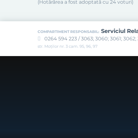
(Hotărârea a fost adoptată cu 24 voturi)
Serviciul Rel
COMPARTIMENT RESPONSABIL:
0264 594 223 / 3063; 3060; 3061; 3062; 
str. Moților nr. 3 cam. 95, 96, 97