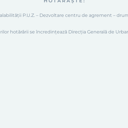
H O T Ă R Ă Ş T E :
alabilității P.U.Z. – Dezvoltare centru de agrement – dru
ilor hotărârii se încredinţează Direcţia Generală de Urba