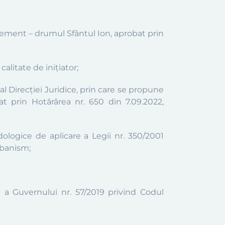
agrement – drumul Sfântul Ion
,
aprobat
prin
alitate de inițiator;
al Direcției Juridice, prin care se propune
bat prin Hotărârea
nr. 650 din 7.09.2022
,
logice de aplicare a Legii nr. 350/2001
rbanism;
 a Guvernului nr. 57/2019 privind Codul