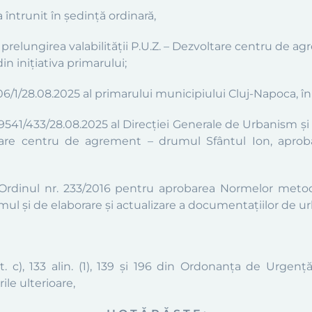
a întrunit în şedinţă
ordinară
,
d
prelungirea valabilității P.U.Z. – Dezvoltare centru de 
in iniţiativa primarului;
1/28.08.2025 al primarului municipiului Cluj-Napoca, în c
09541/433/28.08.2025
al
Direcţiei Generale de Urbanism și 
voltare centru de agrement – drumul Sfântul Ion
, apro
 Ord
inul
nr. 233/2016 pentru aprobarea Normelor metodo
smul și de elaborare și actualizare a documentațiilor de u
t. c
),
133 a
lin.
(
1), 139 și 196 din Ordonanța de Urgență
ile ulterioare,