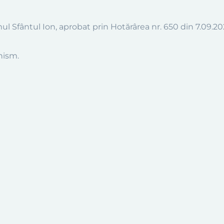
mul Sfântul Ion
,
aprobat
prin Hotărârea nr. 650 din 7.09.20
nism.