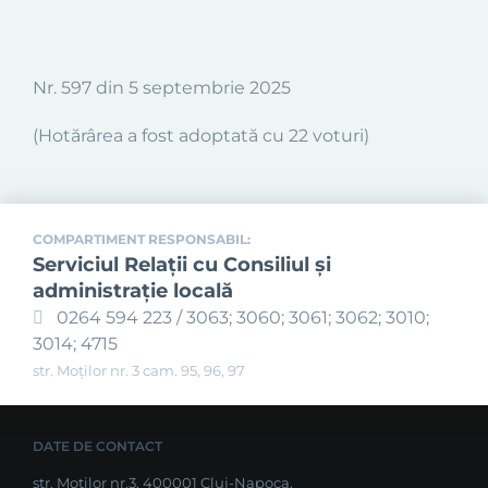
Nr.
597
din 5 septembrie 2025
(Hotărârea a fost adoptată cu 22 voturi)
COMPARTIMENT RESPONSABIL:
Serviciul Relaţii cu Consiliul şi
administraţie locală
0264 594 223 / 3063; 3060; 3061; 3062; 3010;
3014; 4715
str. Moților nr. 3 cam. 95, 96, 97
DATE DE CONTACT
str. Moților nr.3, 400001 Cluj-Napoca,