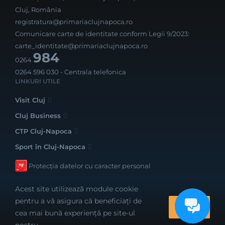
Cluj, România
registratura@primariaclujnapoca.ro
Comunicare carte de identitate conform Legii 9/2023:
carte_identitate@primariaclujnapoca.ro
984
0264
0264 596 030
- Centrala telefonica
LINKURI UTILE
Visit Cluj
Cluj Business
CTP Cluj-Napoca
Sport în Cluj-Napoca
Protecția datelor cu caracter personal
Acest site utilizează module cookie
pentru a vă asigura că beneficiați de
OK
cea mai bună experiență pe site-ul
Realizat cu bune intenții de către