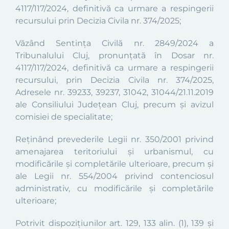
4117/117/2024
, definitiv
ă ca urmare a respingerii
recursului prin Decizia Civila nr. 374/2025
;
Văzând
Sentința Civilă
nr.
2849/2024
a
Tribunalului Cluj,
pronunțată
î
n Dosar nr.
4117/117/2024
, definitiv
ă ca urmare a respingerii
recursului, prin Decizia Civila nr. 374/2025,
A
dresele nr. 39233, 39237, 31042, 31044/21.11.2019
ale Consiliului Județean Cluj, precum și avizul
comisiei de specialitate
;
Reţinând prevederile Legii nr. 350/2001 privind
amenajarea teritoriului şi urbanismul, cu
modificările şi completările ulterioare, precum şi
ale Legii nr. 554/2004 privind contenciosul
administrativ, cu modificările şi completările
ulterioare;
Potrivit dispoziţiunilor
art. 129, 133 alin.
(1)
, 139 și