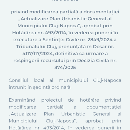
privind modificarea parțială a documentaţiei
„Actualizare Plan Urbanistic General al
M
unicipiului Cluj-Napoca”, aprobat prin
Hotărârea nr. 493/
2014
, în vederea punerii în
executare a Sentinței
Civile nr.
2849/2024
a
Tribunalului Cluj,
pronunțată
î
n Dosar nr.
4117/117/2024
, definitiv
ă ca urmare a
respingerii recursului prin Decizia Civila nr.
374/2025
Consiliul local al municipiului Cluj-Napoca
întrunit în şedinţă ordinară,
Examinând proiectul de hotărâre privind
modificarea parțială a documentației
„Actualizare Plan Urbanistic General al
Municipiului Cluj-Napoca”, aprobat prin
Hotărârea nr. 493/2014,
în vederea punerii în