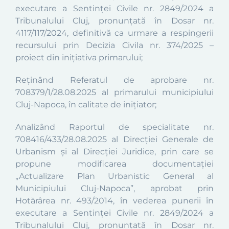
executare a Sentinței
Civile nr.
2849/2024
a
Tribunalului Cluj,
pronunțată
î
n Dosar nr.
4117/117/2024
, definitiv
ă ca urmare a respingerii
recursului prin Decizia Civila nr. 374/2025
–
proiect din iniţiativa primarului;
Reținând Referatul de aprobare n
r.
708379/1/28.08.2025
al primarului municipiului
Cluj-Napoca, în calitate de inițiator;
Analizând Raportul de specialitate nr
.
708416/433/28.08.2025 al Dir
ecţiei Generale de
Urbanism și al Direcției Juridice, prin care se
propune
modificarea documentaţiei
„Actualizare Plan Urbanistic General al
Municipiului Cluj-Napoca”, aprobat prin
Hotărârea nr. 493/2014,
în vederea punerii în
executare a Sentinței
Civile nr.
2849/2024
a
Tribunalului Cluj,
pronunțată
î
n Dosar nr.