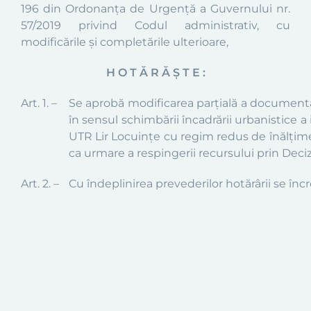
196 din Ordonanța de Urgență a Guvernului nr.
57/2019 privind Codul administrativ, cu
modificările și completările ulterioare,
H O T Ă R Ă Ş T E :
Art. 1.
–
Se aprobă modificarea parțială a
documentaţi
în sensul schimbării încadrării urbanistice a 
UTR Lir Locuinţe cu regim redus de înălţime 
ca urmare a respingerii recursului prin Decizi
Art. 2.
–
Cu îndeplinirea prevederilor hotărârii se în