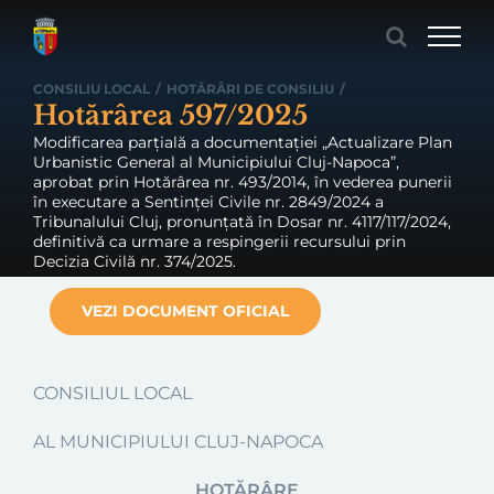
Skip
to
content
CONSILIU LOCAL
/
HOTĂRÂRI DE CONSILIU
/
Hotărârea 597/2025
Modificarea parțială a documentației „Actualizare Plan
Urbanistic General al Municipiului Cluj-Napoca”,
aprobat prin Hotărârea nr. 493/2014, în vederea punerii
în executare a Sentinței Civile nr. 2849/2024 a
Tribunalului Cluj, pronunțată în Dosar nr. 4117/117/2024,
definitivă ca urmare a respingerii recursului prin
Decizia Civilă nr. 374/2025.
VEZI DOCUMENT OFICIAL
CONSILIUL LOCAL
AL MUNICIPIULUI CLUJ-NAPOCA
HOTĂRÂRE