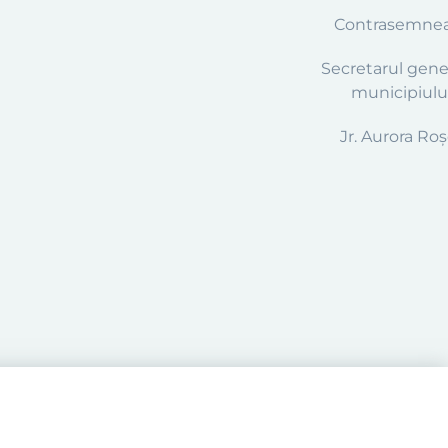
Contrasemnea
Secretarul gener
municipiului
Jr. Aurora Ro