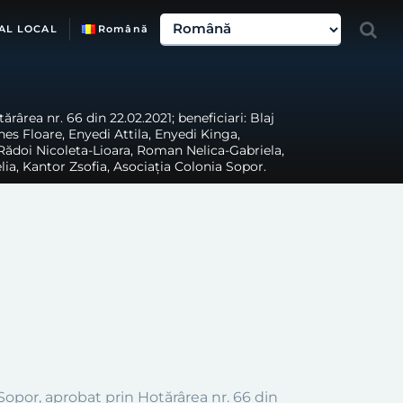
AL LOCAL
Română
rârea nr. 66 din 22.02.2021; beneficiari: Blaj
es Floare, Enyedi Attila, Enyedi Kinga,
, Rădoi Nicoleta-Lioara, Roman Nelica-Gabriela,
a, Kantor Zsofia, Asociația Colonia Sopor.
 Sopor
,
aprobat
prin Hotărârea nr.
66
din