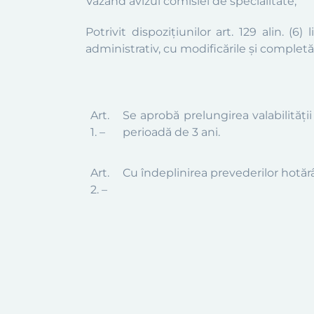
Văzând avizul comisiei de specialitate;
Potrivit dispoziţiun
ilor
a
rt. 129 alin.
(
6
)
li
administrativ, cu modificările și completăr
Art.
Se aprobă
prelungirea
valabilități
1. –
perioadă de
3
ani
.
Art.
Cu îndeplinirea prevederilor hotăr
2. –