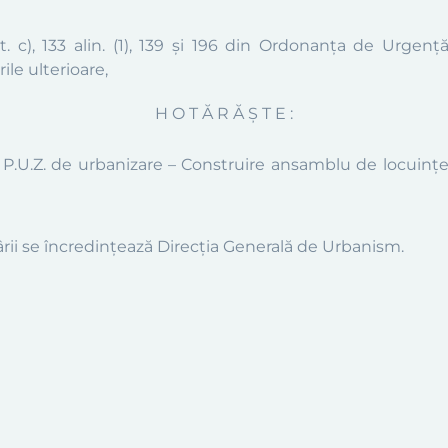
t. c
)
, 133 a
lin.
(
1), 139 și 196 din Ordonanța de Urgență
ile ulterioare,
H O T Ă R Ă Ş T E :
i
P.U.Z.
de urbanizare –
Construire ansamblu de locuințe
ârii se încredinţează Direcţia Generală de Urbanism.