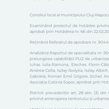
Consiliul local al municipiului Cluj-Napoc
Examinând proiectul de hotărâre privi
aprobat
prin Hotărârea nr.
66
din
22
.
02
.
2
Reținând Referatul de aprobare nr. 904493/
Analizând Raportul de specialitate nr. 90
prelungirea
valabilității
PUZ
de urbaniza
Iuhas Iulia-Ramona, Eleches Florin-Căl
Andrea-Csilla, Iszlay Ibolyka, Iszlay Albe
Gabriela, Roman Emil Grigore, Șichet And
Asociația Colonia Sopor
,
aprobat
prin Hot
Potrivit prevederilor art. 28 alin. (3) din
privind amenajarea teritoriului și urbani