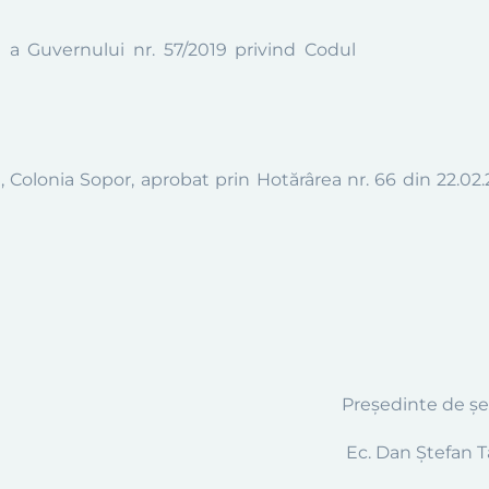
 a Guvernului nr. 57/2019 privind Codul
, Colonia Sopor
,
aprobat
prin Hotărârea nr.
66
din
22
.
02
.
Preşedinte de şe
Ec
.
Dan Ștefan T