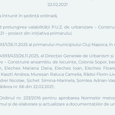
22
.
02
.
202
1
a întrunit în şedinţă
ordinară
,
nd
prelungirea
valabilității
P.U.Z.
de urbanizare –
Constru
02
1
–
proiect din iniţiativa primarului;
1/26.11.2025 al primarului municipiului Cluj-Napoca, în ca
4593/433/26.11.2025,
al
Direcţiei Generale de Urbanism și a
re –
Construire ansamblu de locuințe, Colonia Sopor
, be
in, Eleches Mariana Dana, Eleches Ioan, Eleches Floare
rt, Kasztl Andrea, Mureșan Raluca Camelia, Rădoi Florin-L
rei Nicolae, Șichet Simina-Marinela, Șomlea Adrian-Vasi
ărârea nr.
66
din
22
.
02
.
202
1
;
 Ord
inul
nr. 233/2016 pentru aprobarea Normelor metodo
smul și de elaborare și actualizare a documentațiilor de u