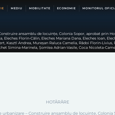
IE
MEDIU
MOBILITATE
ECONOMIE
MONITORUL OFICI
 Construire ansamblu de locuințe, Colonia Sopor, aprobat prin Hotă
, Eleches Florin-Călin, Eleches Mariana Dana, Eleches Ioan, Elech
lbert, Kasztl Andrea, Mureșan Raluca Camelia, Rădoi Florin-Livius
het Simina-Marinela, Șomlea Adrian-Vasile, Coca Nicoleta-Cameli
HOTĂRÂRE
e urbanizare –
Construire ansamblu de locuințe, Colonia