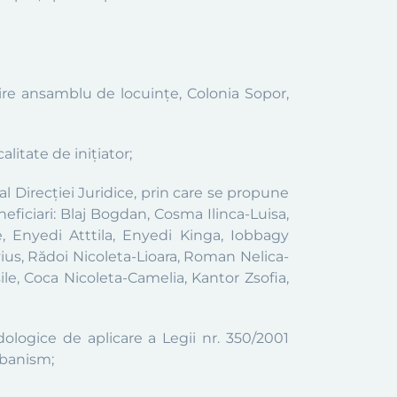
ire ansamblu de locuințe, Colonia Sopor
,
litate de inițiator;
l Direcției Juridice, prin care se propune
neficiar
i:
Blaj Bogdan, Cosma Ilinca-Luisa,
, Enyedi Atttila, Enyedi Kinga, Iobbagy
ivius, Rădoi Nicoleta-Lioara, Roman Nelica-
le, Coca Nicoleta-Camelia, Kantor Zsofia,
logice de aplicare a Legii nr. 350/2001
rbanism;