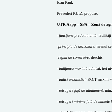
Ioan Paul
,
Prevederi P.U.Z. propuse:
UTR
Aapp – SPA – Zonă de agr
–
funcțiune predominantă
:
facilită
-principiu de dezvoltare:
terenul se
-regim de construire:
deschis;
–
înălțimea maximă admisă
: trei
–
indici urbanistici
: P.O.T maxim
=
–
retragere față de aliniament:
min.
–
retrageri minime față de limitele l