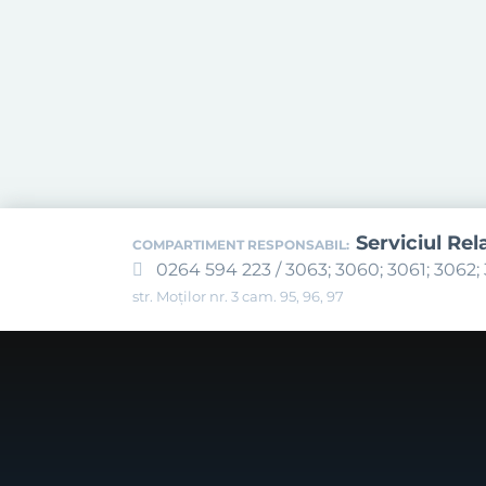
Serviciul Rel
COMPARTIMENT RESPONSABIL:
0264 594 223 / 3063; 3060; 3061; 3062; 
str. Moților nr. 3 cam. 95, 96, 97