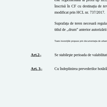
înscrisă în CF cu destinația de
te
modificat prin HCL nr. 737/2017.
Suprafața de teren necesară regular
titlul de ,,drum” anterior autorizării
Toate investițiile propuse prin documentația de urban
A
rt.2
–
Se stabileşte perioada de valabilita
Art.
3
–
Cu îndeplinirea prevederilor hotăr