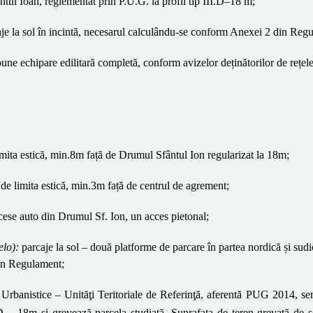
tul Ioan, reglementat prin P.U.G. la profil tip III.D–18 m;
aje la sol în incintă, necesarul calculându-se conform Anexei 2 din Re
une echipare edilitară completă, conform avizelor deținătorilor de rețele
mita estică, min.8m față de Drumul Sfântul Ion regularizat la 18m;
de limita estică, min.3m față de centrul de agrement;
cese auto din Drumul Sf. Ion, un acces pietonal;
velo):
parcaje la sol – două platforme de parcare în partea nordică și sud
in Regulament;
banistice – Unităţi Teritoriale de Referinţă, aferentă PUG 2014, serv
I.D – 18m și grevează parcela studiată. Suprafața de teren grevată de s