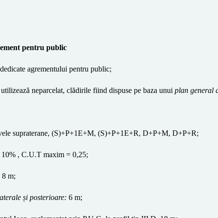
ement pentru public
ți dedicate agrementului pentru public;
 utilizează neparcelat,
clădirile fiind dispuse pe baza unui
plan general 
 nivele supraterane, (S)+P+1E+M, (S)+P+1E+R, D+P+M, D+P+R;
10
% ,
C.U.T maxim = 0,25
;
 8 m;
aterale și posterioare:
6 m;