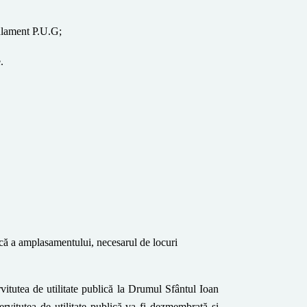
gulament P.U.G;
.
ică a amplasamentului, necesarul de locuri
itutea de utilitate publică la Drumul Sfântul Ioan
ervitutea de utilitate publică va fi dezmembrată și