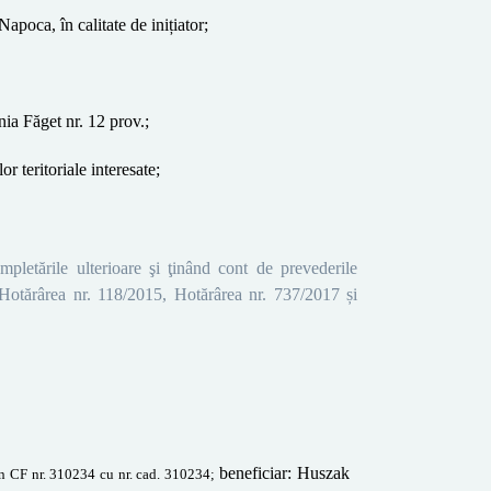
poca, în calitate de inițiator;
nia Făget nr. 12 prov.;
or teritoriale interesate;
mpletările ulterioare şi ţinând
cont de prevederile
 Hotărârea nr. 118/2015,
Hotărârea nr. 737/2017 și
beneficiar: Huszak
în CF nr. 310234 cu
nr. cad. 310234;