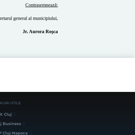
Contrasemnează:
retarul
general al
municipiului,
Jr. Aurora
Roşca
NKURI UTILE
it Cluj
uj Business
P Cluj-Napoca