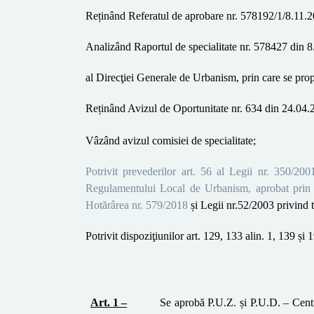
Reținând
Referatul
de aprobare
n
r. 578192/1/8.11.2
Analizând Raportul de specialitate nr.
578427 din 8.
al Direcţiei
Generale de U
rbanism, prin care se pr
Reținând
A
vizul
de Oportunitate nr.
634 din 24.04.
Vâzând avizul comisiei de specialitate
;
Potrivit prevederilor art. 56 al Legii nr. 350/200
Regulamentului Local de
Urbanism, aprobat prin 
Hotărârea nr. 579/2018
și Legii nr.52/2003
privind 
Potrivit dispoziţiunilor
art. 129, 133 alin. 1,
139 și 
Art
. 1 –
Se aprobă
P.U.Z. și P.U.D.
–
Cent