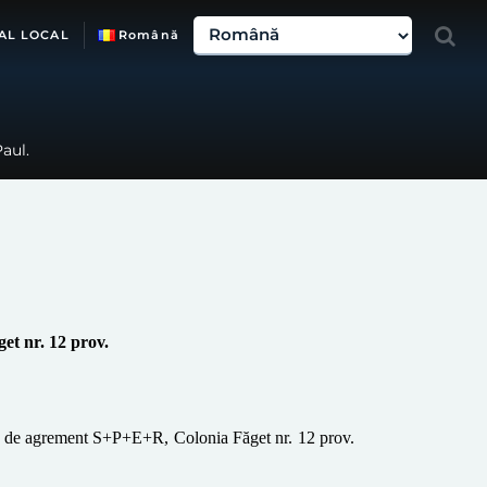
AL LOCAL
Română
aul.
get
nr. 12 prov.
 de agrement S+P+E+R, Colonia Făget nr. 12 prov.