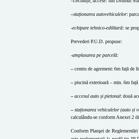
–
circulații, accese:
din Drumul Sfân
–
staționarea autovehiculelor
: parc
-echipare tehnico-edilitară:
se prop
Prevederi P.U.D. propuse:
-amplasarea pe parcelă:
–
centru de agrement: 6m față de li
–
piscină exterioară – min. 6m față 
–
accesul auto și pietonal
: două ac
–
staționarea vehiculelor (auto și 
calculându-se conform Anexei 2 d
Conform Planşei de Reglementări Ur
este reglementată la profil tip II