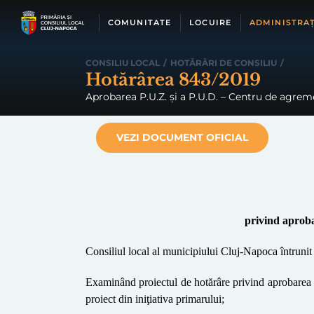
Skip
to
COMUNITATE
LOCUIRE
ADMINISTRAȚ
content
CONSILIU LOCAL
/
HOTĂRÂRI DE CONSILIU
/
Hotărârea 843/2019
Aprobarea P.U.Z. și a P.U.D. – Centru de agreme
VEZI DOCUMENT OFICIAL
privind aproba
Consiliul local al municipiului Cluj-Napoca întrunit 
Examinând proiectul de hotărâre privind aprobarea
proiect din iniţiativa primarului;