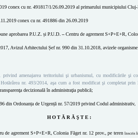
019 conex cu nr. 491817/1/26.09.2019 al primarului municipiului Cluj-Na
11.2019 conex cu nr. 491886
din 26.09.2019
opune aprobarea
P.U.Z. și P.U.D.
–
Centru de agrement
S+P+E+R
, Colo
2017
, Avizul Arhitectului Șef nr.
990 din 31.10.2018
, avizele organismel
1 privind amenajarea teritoriului şi urbanismul, cu modificările şi co
Hotărârea nr. 493/2014, aşa cum a fost modificat şi completat prin
transparenţa decizională în administraţia publică
;
196
din
Ordonanța de Urgență nr. 57/2019 privind Codul administrativ,
H O T Ă R Ă Ş T E :
ru de agrement S+P+E+R, Colonia Făget nr. 12 prov., pe teren
înscris 