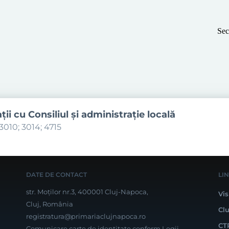
Sec
aţii cu Consiliul şi administraţie locală
3010; 3014; 4715
DATE DE CONTACT
LI
str. Moților nr.3, 400001 Cluj-Napoca,
Vis
Cluj, România
Cl
registratura@primariaclujnapoca.ro
CT
Comunicare carte de identitate conform Legii