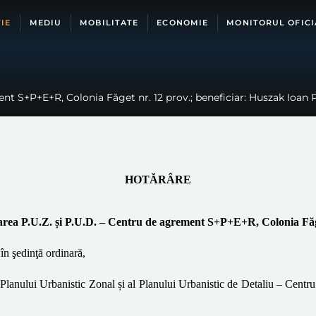
IE
MEDIU
MOBILITATE
ECONOMIE
MONITORUL OFICI
nt S+P+E+R, Colonia Făget nr. 12 prov.; beneficiar: Huszak Ioan P
HOTĂRÂRE
rea P.U.Z. și P.U.D. –
Centru de agrement
S+P+E+R
,
Colonia Fă
în şedinţă ordinar
ă
,
 Planului Urbanistic
Zonal și al Planului Urbanistic de Detaliu –
Centru