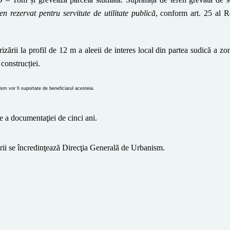
ren rezervat pentru servitute de utilitate publică
, conform art. 25 al 
izării la profil de 12 m a aleeii de interes local din partea sudică a z
 construcției.
ism vor fi suportate de beneficiarul acesteia.
te a documentaţiei de cinci ani.
ârii se încredinţează Direcţia Generală de Urbanism.