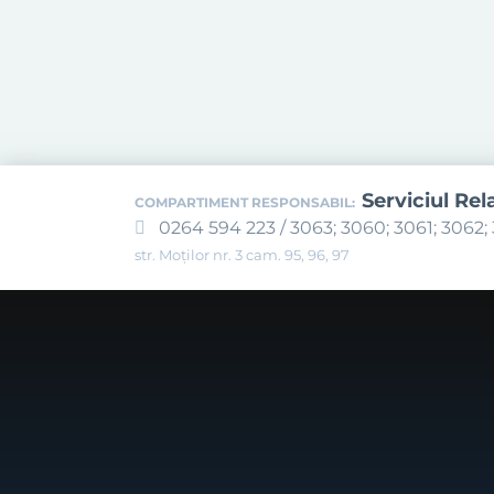
Serviciul Rel
COMPARTIMENT RESPONSABIL:
0264 594 223 / 3063; 3060; 3061; 3062; 
str. Moților nr. 3 cam. 95, 96, 97