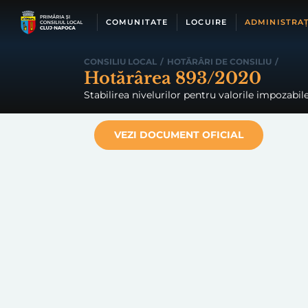
Skip
to
COMUNITATE
LOCUIRE
ADMINISTRAȚ
content
CONSILIU LOCAL
/
HOTĂRÂRI DE CONSILIU
/
Hotărârea 893/2020
Stabilirea nivelurilor pentru valorile impozabile
VEZI DOCUMENT OFICIAL