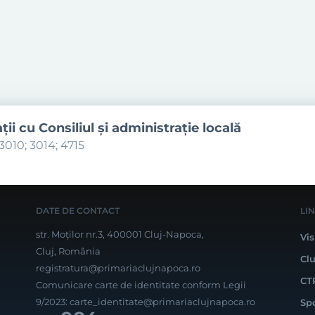
aţii cu Consiliul şi administraţie locală
3010; 3014; 4715
DATE DE CONTACT
LI
str. Moților nr.3, 400001 Cluj-Napoca,
Vis
Cluj, România
Cl
registratura@primariaclujnapoca.ro
CT
Comunicare carte de identitate conform Legii
9/2023:
carte_identitate@primariaclujnapoca.ro
Sp