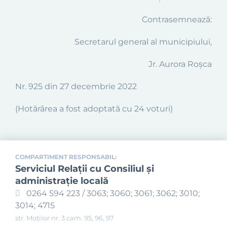
Contrasemnează:
Secretarul general al municipiului,
Jr. Aurora Roşca
Nr. 925 din 27 decembrie 2022
(Hotărârea a fost adoptată cu 24 voturi)
COMPARTIMENT RESPONSABIL:
Serviciul Relaţii cu Consiliul şi
administraţie locală
0264 594 223 / 3063; 3060; 3061; 3062; 3010;
3014; 4715
str. Moților nr. 3 cam. 95, 96, 97