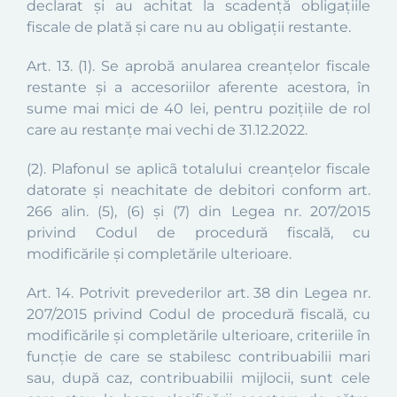
declarat și au achitat la scadență obligațiile
fiscale de plată și care nu au obligații restante.
Art. 13. (1).
Se aprobă anularea creanţelor fiscale
restante şi a accesoriilor aferente acestora, în
sume mai mici de
40
lei, pentru poziţiile de rol
care au restanţe mai vechi de 31.12.2022.
(2).
Plafonul se aplicã totalului creanţelor fiscale
datorate şi neachitate de debitori
conform art.
266 alin. (5), (6) şi (7) din Legea nr. 207/2015
privind Codul de procedură fiscală, cu
modificările și completările ulterioare.
Art. 14.
Potrivit prevederilor art. 38 din Legea nr.
207/2015 privind Codul de procedură fiscală, cu
modificările și completările ulterioare, criteriile în
funcţie de care se stabilesc contribuabilii mari
sau, după caz, contribuabilii mijlocii, sunt cele