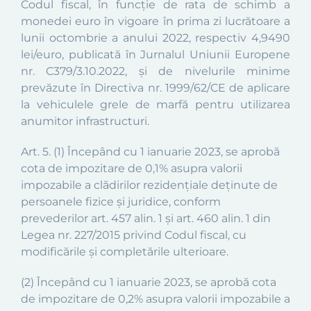
Codul fiscal, în funcție de rata de schimb a
monedei euro în vigoare în prima zi lucrătoare a
lunii octombrie a anului 2022, respectiv
4,9490
lei/euro
,
publicată în Jurnalul Uniunii Europene
nr.
C379/3.10.2022
,
și de nivelurile minime
prevăzute în Directiva nr. 1999/62/CE de aplicare
la vehiculele grele de marfă pentru utilizarea
anumitor infrastructuri.
Art. 5.
(1)
Începând cu 1 ianuarie
2023,
se aprobă
cota de impozitare de 0,1% asupra valorii
impozabile a clădirilor rezidențiale deținute de
persoanele fizice și juridice, conform
prevederilor
art. 457 alin. 1 și art. 460 alin. 1 din
Legea nr. 227/2015 privind Codul fiscal, cu
modificările și completările ulterioare.
(2)
Începând cu 1 ianuarie
2023,
se aprobă
cota
de impozitare de 0,
2
% asupra valorii impozabile a