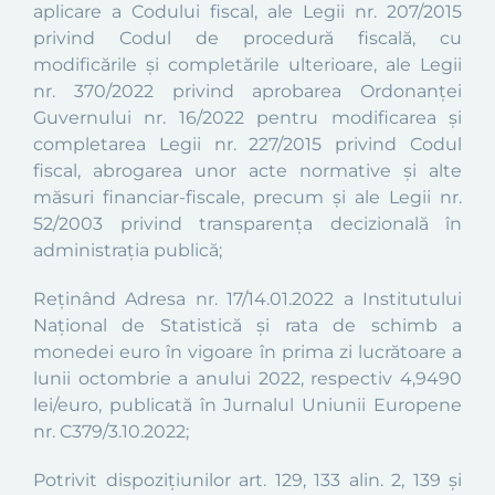
aplicare a Codului fiscal, ale Legii nr. 207/2015
privind Codul de procedură fiscală, cu
modificările și completările ulterioare, ale
Legii
nr. 370/2022 privind aprobarea Ordonanței
Guvernului nr. 16/2022 pentru modificarea și
completarea Legii nr. 227/2015 privind Codul
fiscal, abrogarea unor acte normative și alte
măsuri financiar-fiscale,
precum şi ale Legii nr.
52/2003 privind transparenţa decizională în
administraţia publică;
Reținând Adresa nr. 17/14.01.2022 a Institutului
Național de Statistică și
rata de schimb a
monedei euro în vigoare în prima zi lucrătoare a
lunii octombrie a anului 2022, respectiv
4,9490
lei/euro
,
publicată în Jurnalul Uniunii Europene
nr.
C379/3.10.2022
;
Potrivit dispoziţiunilor art. 129, 133 alin. 2, 139 şi