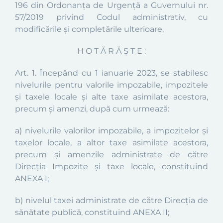
196 din Ordonanța de Urgență a Guvernului nr.
57/2019 privind Codul administrativ,
cu
modificările și completările ulterioare
,
H O T Ă R Ă Ş T E :
Art. 1.
Începând cu 1 ianuarie 2023, se stabilesc
nivelurile pentru valorile impozabile, impozitele
şi taxele locale şi alte taxe asimilate acestora,
precum şi amenzi, după cum urmează:
a) nivelurile valorilor impozabile, a impozitelor şi
taxelor locale, a altor taxe asimilate acestora,
precum şi amenzile administrate de către
Direcţia Impozite şi taxe locale, constituind
ANEXA I;
b) nivelul taxei administrate de către Direcţia de
sănătate publică, constituind
ANEXA II;