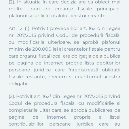
(2).
În situaţia în care decizia are ca obiect mai
multe tipuri de creanţe fiscale principale,
plafonul se aplică totalului acestor creanţe.
Art. 12
.
(1).
Potrivit prevederilor art. 162 din Legea
nr. 207/2015 privind Codul de procedură fiscală,
cu modificările ulterioare, se aprobă plafonul
minim de 200.000 lei al creanţelor fiscale pentru
care organul fiscal local are obligaţia de a publica
pe pagina de internet proprie lista debitorilor
persoane juridice care înregistrează obligaţii
fiscale restante, precum şi cuantumul acestor
obligaţii.
(2).
Potrivit art. 162
¹
din Legea nr. 207/2015 privind
Codul de procedură fiscală, cu modificările și
completările ulterioare
, se aprobă
publicarea pe
pagina de internet proprie a listei
contribuabililor persoane juridice care au