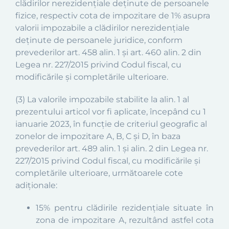
clădirilor
ne
rezidențiale deținute de persoanele
fizice,
respectiv cota de impozitare de 1% asupra
valorii impozabile
a clădirilor
ne
rezidențiale
deținute de
persoanele
juridice, conform
prevederilor
art. 45
8
alin. 1 și art. 460 alin.
2
din
Legea nr. 227/2015 privind Codul fiscal, cu
modificările și completările ulterioare.
(3)
La
valorile impozabile stabilite la alin. 1 al
prezentului articol vor fi aplicate, începând cu 1
ianuarie 2023, în funcție de criteriul geografic al
zonelor de impozitare
A, B, C și D,
în baza
prevederilor
art. 489 alin. 1 și alin. 2 din Legea nr.
227/2015 privind Codul fiscal, cu modificările și
completările ulterioare, următoarele cote
adiționale:
15% pentru clădirile rezidențiale situate în
zona de impozitare A, rezultând astfel cota