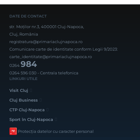
DATE DE CONTACT
str. Moților nr.3, 400001 Cluj-Napoca,
Cluj, România
registratura@primariaclujnapoca.ro
Comunicare carte de identitate conform Legii 9/2023:
carte_identitate@primariaclujnapoca.ro
984
0264
0264 596 030
- Centrala telefonica
LINKURI UTILE
Visit Cluj
Cluj Business
CTP Cluj-Napoca
Sport în Cluj-Napoca
Protecția datelor cu caracter personal