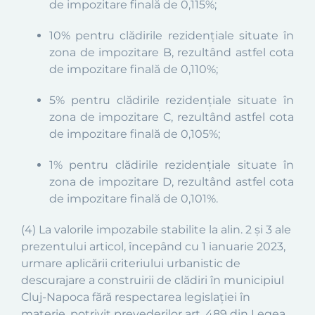
de impozitare finală de 0,1
15
%;
10% pentru clădirile rezidențiale situate în
zona de impozitare B, rezultând astfel cota
de impozitare finală de 0,1
10
%;
5% pentru clădirile rezidențiale situate în
zona de impozitare C, rezultând astfel cota
de impozitare finală de
0,10
5
%
;
1%
pentru clădirile rezidențiale situate în
zona de impozitare D, rezultând astfel cota
de impozitare finală de 0,10
1
%.
(4)
La
valorile impozabile stabilite la alin. 2 și 3 ale
prezentului articol,
î
ncepând cu 1 ianuarie 2023,
urmare aplicării criteriului urbanistic de
descurajare a construirii de clădiri în municipiul
Cluj-Napoca
fără respectarea legislației în
materie, potrivit prevederilor art. 489 din Legea