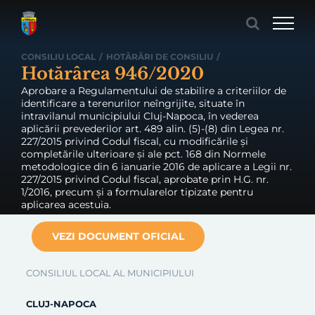
Skip
to
content
CONSILIU LOCAL
/
HOTĂRÂRI DE CONSILIU
/
Hotărârea 946/2020
Aprobare a Regulamentului de stabilire a criteriilor de
identificare a terenurilor neîngrijite, situate în
intravilanul municipiului Cluj-Napoca, în vederea
aplicării prevederilor art. 489 alin. (5)-(8) din Legea nr.
227/2015 privind Codul fiscal, cu modificările și
completările ulterioare și ale pct. 168 din Normele
metodologice din 6 ianuarie 2016 de aplicare a Legii nr.
227/2015 privind Codul fiscal, aprobate prin H.G. nr.
1/2016, precum și a formularelor tipizate pentru
aplicarea acestuia.
VEZI DOCUMENT OFICIAL
CONSILIUL LOCAL AL MUNICIPIULUI
CLUJ-NAPOCA