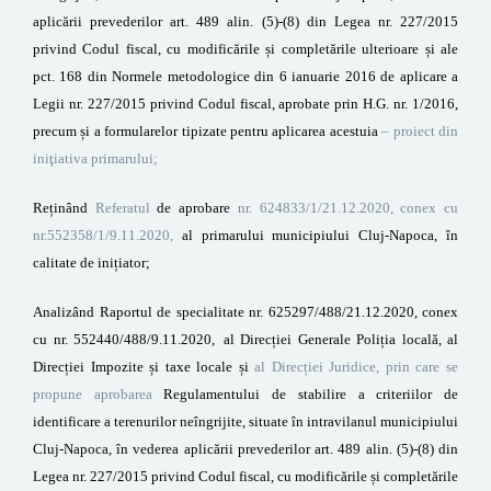
aplicării prevederilor art. 489 alin. (5)-(8) din Legea nr. 227/2015
privind Codul fiscal, cu modificările și completările ulterioare și ale
pct. 168 din
Normele metodologice din 6 ianuarie 2016 de aplicare a
Legii nr. 227/2015 privind Codul fiscal
, aprobate prin H.G. nr. 1/2016,
precum și a formularelor tipizate pentru aplicarea acestuia
– proiect din
iniţiativa primarului;
Reținând
Referatul
de aprobare
nr. 624833/1/21.12.2020, conex cu
nr.552358/1/9.11.2020,
al primarului municipiului Cluj-Napoca, în
calitate de inițiator;
Analizând Raportul de specialitate
n
r. 625297/488/21.12.2020, conex
cu nr. 552440/488/9.11.2020,
al
Direcției Generale Poliția locală, al
Direcției Impozite și taxe locale și
al Direcției Juridice, prin care se
propune aprobarea
Regulamentului de stabilire a criteriilor de
identificare a terenurilor neîngrijite, situate în intravilanul municipiului
Cluj-Napoca, în vederea aplicării prevederilor art. 489 alin. (5)-(8) din
Legea nr. 227/2015 privind Codul fiscal, cu modificările și completările