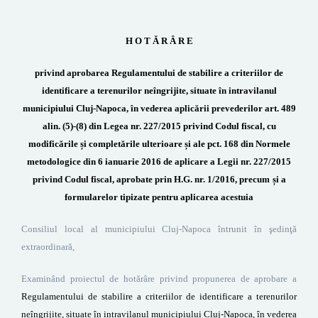
H O T Ă R Â R E
privind aprobarea Regulamentului de stabilire a criteriilor de
identificare a terenurilor neîngrijite, situate în intravilanul
municipiului Cluj-Napoca, în vederea aplicării prevederilor art. 489
alin. (5)-(8) din Legea nr. 227/2015 privind Codul fiscal, cu
modificările și completările ulterioare și ale pct. 168 din
Normele
metodologice din 6 ianuarie 2016 de aplicare a Legii nr. 227/2015
privind Codul fiscal
, aprobate prin H.G. nr. 1/2016, precum
și a
formularelor tipizate pentru aplicarea acestuia
Consiliul local al municipiului Cluj-Napoca întrunit în şedinţă
extraordinară,
Examinând proiectul de hotărâre privind propunerea de aprobare a
Regulamentului de stabilire a criteriilor de identificare a terenurilor
neîngrijite, situate în intravilanul municipiului Cluj-Napoca, în vederea