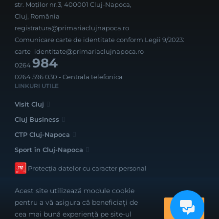
str. Moților nr.3, 400001 Cluj-Napoca,
Cluj, România
registratura@primariaclujnapoca.ro
Comunicare carte de identitate conform Legii 9/2023:
carte_identitate@primariaclujnapoca.ro
984
0264
0264 596 030
- Centrala telefonica
LINKURI UTILE
Visit Cluj
Cluj Business
CTP Cluj-Napoca
Sport în Cluj-Napoca
Protecția datelor cu caracter personal
Acest site utilizează module cookie
pentru a vă asigura că beneficiați de
OK
cea mai bună experiență pe site-ul
Realizat cu bune intenții de către