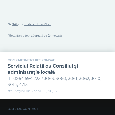
Nr.
946
din
30 decembrie 2020
(Hotărârea a fost adoptată cu
24
voturi)
COMPARTIMENT RESPONSABIL:
Serviciul Relaţii cu Consiliul şi
administraţie locală
0264 594 223 / 3063; 3060; 3061; 3062; 3010;
3014; 4715
str. Moților nr. 3 cam. 95, 96, 97
DATE DE CONTACT