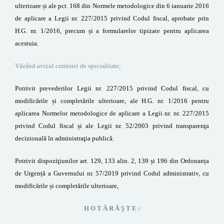
ulterioare și ale pct. 168 din Normele metodologice din 6 ianuarie 2016
de aplicare a Legii nr. 227/2015 privind Codul fiscal, aprobate prin
H.G. nr. 1/2016, precum și a formularelor tipizate pentru aplicarea
acestuia
;
Văzând avizul comisiei de specialitate;
Potrivit prevederilor
Legii nr. 227/2015 privind Codul fiscal, cu
modific
ările și completările ulterioare, ale H.G. nr. 1/2016 pentru
aplicarea Normelor metodologice de aplicare a Legii nr.
nr. 227/2015
privind Codul fiscal
și ale Legii nr. 52/2003 privind transparen
ţa
decizional
ă în administra
ţia public
ă
;
Potrivit dispoziţiunilor
art. 129, 133 alin. 2, 139 și 196 din Ordonanța
de Urgență a Guvernului nr. 57/2019 privind Codul administrativ, cu
modificările și completările ulterioare,
H O T Ă R Ă Ş T E :