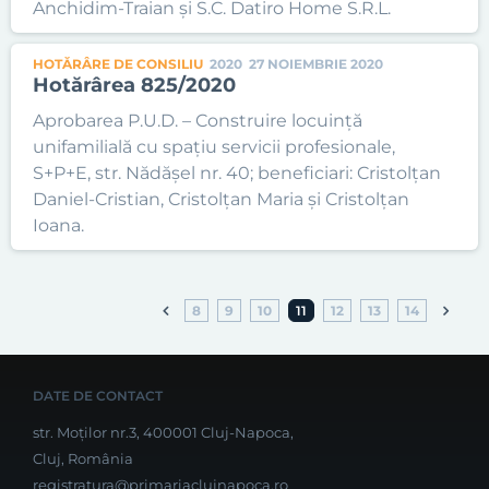
Anchidim-Traian și S.C. Datiro Home S.R.L.
HOTĂRÂRE DE CONSILIU
2020
27 NOIEMBRIE 2020
Hotărârea 825/2020
Aprobarea P.U.D. – Construire locuință
unifamilială cu spațiu servicii profesionale,
S+P+E, str. Nădășel nr. 40; beneficiari: Cristolțan
Daniel-Cristian, Cristolțan Maria și Cristolțan
Ioana.
8
9
10
11
12
13
14
DATE DE CONTACT
str. Moților nr.3, 400001 Cluj-Napoca,
Cluj, România
registratura@primariaclujnapoca.ro