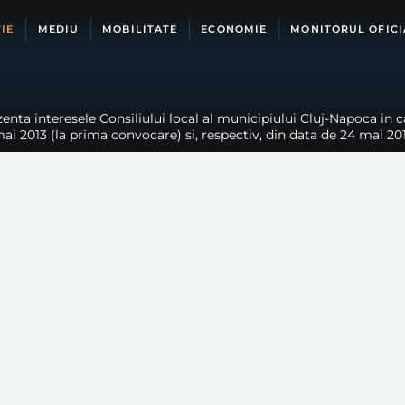
IE
MEDIU
MOBILITATE
ECONOMIE
MONITORUL OFICI
nta interesele Consiliului local al municipiului Cluj-Napoca in ca
 mai 2013 (la prima convocare) si, respectiv, din data de 24 mai 20