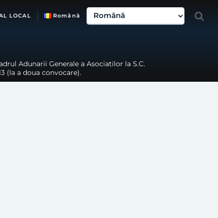
AL LOCAL
Română
drul Adunarii Generale a Asociatilor la S.C.
13 (la a doua convocare).