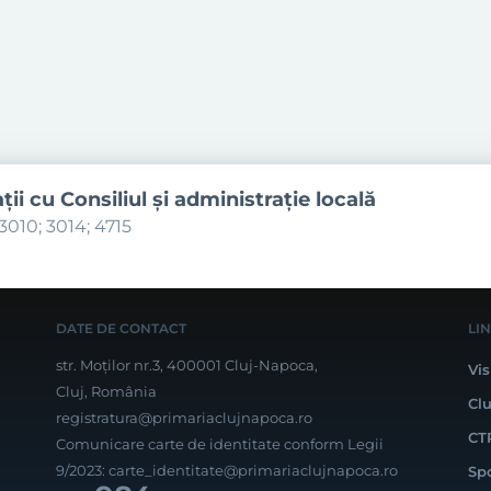
aţii cu Consiliul şi administraţie locală
3010; 3014; 4715
DATE DE CONTACT
LI
str. Moților nr.3, 400001 Cluj-Napoca,
Vis
Cluj, România
Cl
registratura@primariaclujnapoca.ro
CT
Comunicare carte de identitate conform Legii
9/2023:
carte_identitate@primariaclujnapoca.ro
Sp