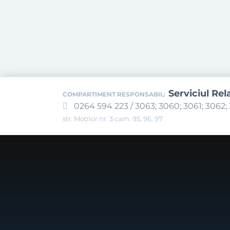
Serviciul Rel
COMPARTIMENT RESPONSABIL:
0264 594 223 / 3063; 3060; 3061; 3062; 
str. Moților nr. 3 cam. 95, 96, 97