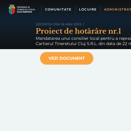
Skip
to
COMUNITATE
LOCUIRE
ADMINISTRAȚ
content
ȘEDINȚA DIN 16 MAI 2013
/
Proiect de hotărâre nr.1
Mandatarea unui consilier local pentru a repreze
Cartierul Tineretului Cluj S.R.L. din data de 22
VEZI DOCUMENT