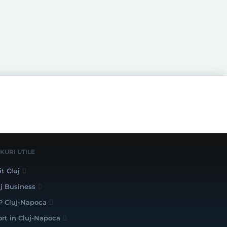
NKURI UTILE
it Cluj
uj Business
P Cluj-Napoca
ort în Cluj-Napoca