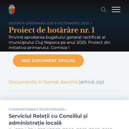
Skip
to
content
ȘEDINȚA ORDINARĂ DIN 9 OCTOMBRIE 2025
/
Proiect de hotărâre nr. 1
Privind aprobarea bugetului general rectificat al
municipiului Cluj-Napoca pe anul 2025. Proiect din
inițiativa primarului. Comisia I
VEZI DOCUMENT OFICIAL
Documente în format deschis
(arhivă .zip)
COMPARTIMENT RESPONSABIL:
Serviciul Relaţii cu Consiliul şi
administraţie locală