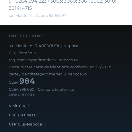
0264 594 223 / 3063; 3060; 3061; 3062; 3010;
3014; 4715
str. Moților nr. 3 cam. 95, 96, 97
DATE DE CONTACT
str. Moților nr.3, 400001 Cluj-Napoca,
Cluj, România
registratura@primariaclujnapoca.ro
Comunicare carte de identitate conform Legii 9/2023:
carte_identitate@primariaclujnapoca.ro
984
0264
0264 596 030
- Centrala telefonica
LINKURI UTILE
Visit Cluj
Cluj Business
CTP Cluj-Napoca