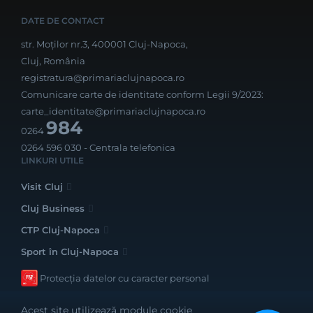
DATE DE CONTACT
str. Moților nr.3, 400001 Cluj-Napoca,
Cluj, România
registratura@primariaclujnapoca.ro
Comunicare carte de identitate conform Legii 9/2023:
carte_identitate@primariaclujnapoca.ro
984
0264
0264 596 030
- Centrala telefonica
LINKURI UTILE
Visit Cluj
Cluj Business
CTP Cluj-Napoca
Sport în Cluj-Napoca
Protecția datelor cu caracter personal
Acest site utilizează module cookie