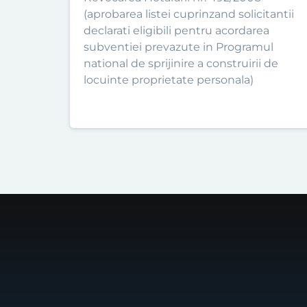
(aprobarea listei cuprinzand solicitantii
declarati eligibili pentru acordarea
subventiei prevazute in Programul
national de sprijinire a construirii de
locuinte proprietate personala)