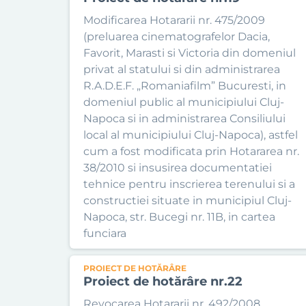
Modificarea Hotararii nr. 475/2009
(preluarea cinematografelor Dacia,
Favorit, Marasti si Victoria din domeniul
privat al statului si din administrarea
R.A.D.E.F. „Romaniafilm” Bucuresti, in
domeniul public al municipiului Cluj-
Napoca si in administrarea Consiliului
local al municipiului Cluj-Napoca), astfel
cum a fost modificata prin Hotararea nr.
38/2010 si insusirea documentatiei
tehnice pentru inscrierea terenului si a
constructiei situate in municipiul Cluj-
Napoca, str. Bucegi nr. 11B, in cartea
funciara
PROIECT DE HOTĂRÂRE
Proiect de hotărâre nr.22
Revocarea Hotararii nr. 492/2008