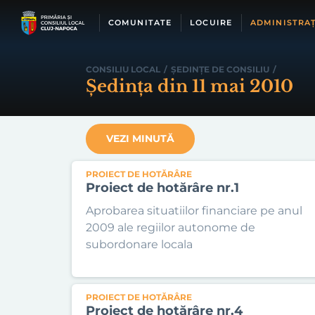
Skip
to
COMUNITATE
LOCUIRE
ADMINISTRAȚ
content
CONSILIU LOCAL
/
ȘEDINȚE DE CONSILIU
/
Ședința din 11 mai 2010
VEZI MINUTĂ
PROIECT DE HOTĂRÂRE
Proiect de hotărâre nr.1
Aprobarea situatiilor financiare pe anul
2009 ale regiilor autonome de
subordonare locala
PROIECT DE HOTĂRÂRE
Proiect de hotărâre nr.4