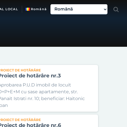
AL LOCAL
Română
PROIECT DE HOTĂRÂRE
Proiect de hotărâre nr.3
Aprobarea P.U.D imobil de locuit
D+P+E+M cu sase apartamente, str.
anait Istrati nr. 10; beneficiar: Haitonic
Ioan
PROIECT DE HOTĂRÂRE
Proiect de hotărâre nr.6