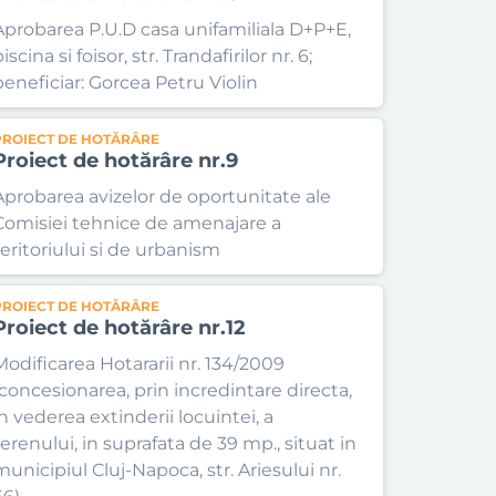
Aprobarea P.U.D casa unifamiliala D+P+E,
iscina si foisor, str. Trandafirilor nr. 6;
beneficiar: Gorcea Petru Violin
PROIECT DE HOTĂRÂRE
Proiect de hotărâre nr.9
Aprobarea avizelor de oportunitate ale
Comisiei tehnice de amenajare a
teritoriului si de urbanism
PROIECT DE HOTĂRÂRE
Proiect de hotărâre nr.12
Modificarea Hotararii nr. 134/2009
(concesionarea, prin incredintare directa,
in vederea extinderii locuintei, a
terenului, in suprafata de 39 mp., situat in
municipiul Cluj-Napoca, str. Ariesului nr.