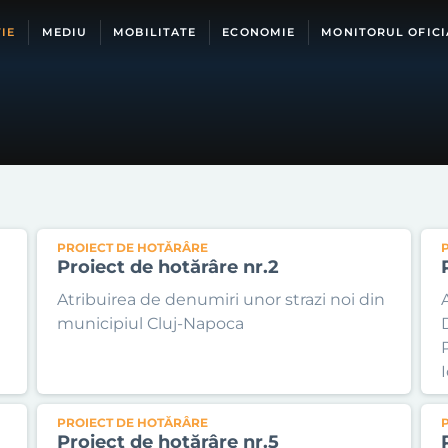
IE
MEDIU
MOBILITATE
ECONOMIE
MONITORUL OFICI
PROIECT DE HOTĂRÂRE
Proiect de hotărâre nr.2
Atribuirea de denumiri unor strazi noi din
municipiul Cluj-Napoca
P
PROIECT DE HOTĂRÂRE
Proiect de hotărâre nr.5