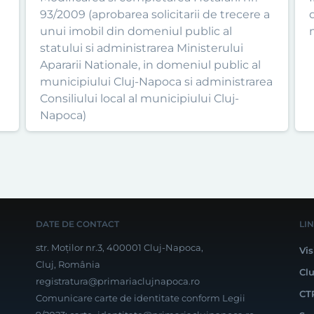
93/2009 (aprobarea solicitarii de trecere a
unui imobil din domeniul public al
statului si administrarea Ministerului
Apararii Nationale, in domeniul public al
municipiului Cluj-Napoca si administrarea
Consiliului local al municipiului Cluj-
Napoca)
DATE DE CONTACT
LI
str. Moților nr.3, 400001 Cluj-Napoca,
Vis
Cluj, România
Cl
registratura@primariaclujnapoca.ro
CT
Comunicare carte de identitate conform Legii