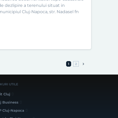
de dezlipire a terenului situat in
municipiul Cluj-Napoca, str. Nadasel fn
1
2
NKURI UTILE
it Cluj
uj Business
P Cluj-Napoca