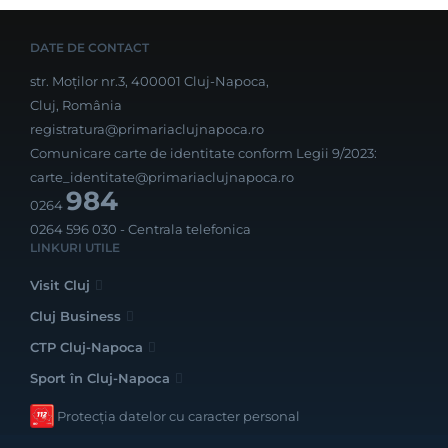
DATE DE CONTACT
str. Moților nr.3, 400001 Cluj-Napoca,
Cluj, România
registratura@primariaclujnapoca.ro
Comunicare carte de identitate conform Legii 9/2023:
carte_identitate@primariaclujnapoca.ro
984
0264
0264 596 030
- Centrala telefonica
LINKURI UTILE
Visit Cluj
Cluj Business
CTP Cluj-Napoca
Sport în Cluj-Napoca
Protecția datelor cu caracter personal