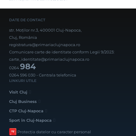
DATE DE CONTACT
str. Moților nr.3, 400001 Cluj-Napoca,
Cluj, România
registratura@primariaclujnapoca.ro
Comunicare carte de identitate conform Legii 9/2023:
carte_identitate@primariaclujnapoca.ro
984
0264
0264 596 030
- Centrala telefonica
LINKURI UTILE
Visit Cluj
Cluj Business
CTP Cluj-Napoca
Sport în Cluj-Napoca
Protecția datelor cu caracter personal