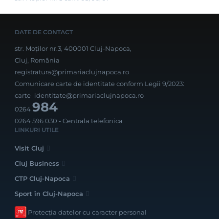
DATE DE CONTACT
str. Moților nr.3, 400001 Cluj-Napoca,
Cluj, România
registratura@primariaclujnapoca.ro
Comunicare carte de identitate conform Legii 9/2023:
carte_identitate@primariaclujnapoca.ro
984
0264
0264 596 030
- Centrala telefonica
LINKURI UTILE
Visit Cluj
Cluj Business
CTP Cluj-Napoca
Sport în Cluj-Napoca
Protecția datelor cu caracter personal