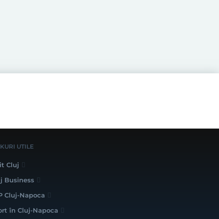
NKURI UTILE
it Cluj
uj Business
P Cluj-Napoca
ort în Cluj-Napoca