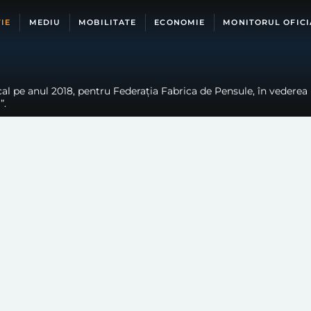
IE
MEDIU
MOBILITATE
ECONOMIE
MONITORUL OFICI
l pe anul 2018, pentru Federația Fabrica de Pensule, în vederea re
”.