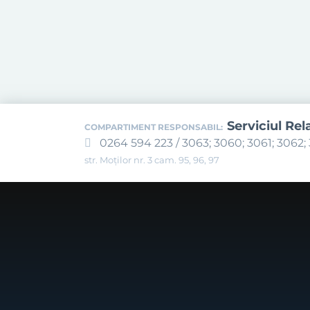
Serviciul Rel
COMPARTIMENT RESPONSABIL:
0264 594 223 / 3063; 3060; 3061; 3062; 
str. Moților nr. 3 cam. 95, 96, 97