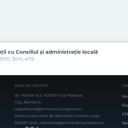
aţii cu Consiliul şi administraţie locală
3010; 3014; 4715
DATE DE CONTACT
LI
str. Moților nr.3, 400001 Cluj-Napoca,
Vis
Cluj, România
Cl
registratura@primariaclujnapoca.ro
CT
Comunicare carte de identitate conform Legii
9/2023:
carte_identitate@primariaclujnapoca.ro
Sp