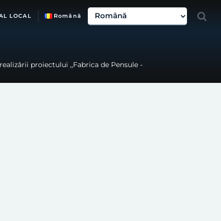
AL LOCAL
Română
alizării proiectului ,,Fabrica de Pensule -