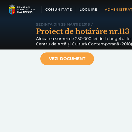
Skip
to
COMUNITATE
LOCUIRE
ADMINISTRAȚ
content
ȘEDINȚA DIN 29 MARTIE 2018
/
Proiect de hotărâre nr.113
Alocarea sumei de 250.000 lei de la bugetul loca
Centru de Artă și Cultură Contemporană (2018)
VEZI DOCUMENT