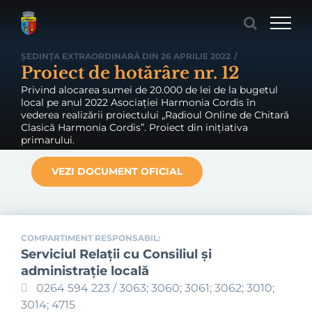
Skip
to
content
ȘEDINȚA EXTRAORDINARĂ DIN 26 APRILIE 2022
/
Proiect de hotărâre nr. 12
Privind alocarea sumei de 20.000 de lei de la bugetul
local pe anul 2022 Asociației Harmonia Cordis în
vederea realizării proiectului „Radioul Online de Chitară
Clasică Harmonia Cordis”. Proiect din inițiativa
primarului.
VEZI DOCUMENT OFICIAL
COMPARTIMENT RESPONSABIL:
Serviciul Relaţii cu Consiliul şi
administraţie locală
0264 594 223 / 3063; 3060; 3061; 3062; 3010;
3014; 4715