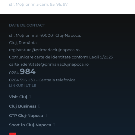
str. Moților nr. 3 cam. 95, 96, 97
DATE DE CONTACT
str. Moților nr.3, 400001 Cluj-Napoca,
Cluj, România
registratura@primariaclujnapoca.ro
Comunicare carte de identitate conform Legii 9/2023:
carte_identitate@primariaclujnapoca.ro
984
0264
0264 596 030
- Centrala telefonica
LINKURI UTILE
Visit Cluj
Cluj Business
CTP Cluj-Napoca
Sport în Cluj-Napoca