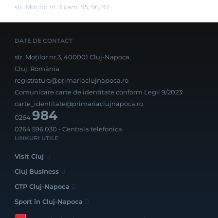
str. Moților nr. 3 cam. 95, 96, 97
DATE DE CONTACT
str. Moților nr.3, 400001 Cluj-Napoca,
Cluj, România
registratura@primariaclujnapoca.ro
Comunicare carte de identitate conform Legii 9/2023:
carte_identitate@primariaclujnapoca.ro
984
0264
0264 596 030
- Centrala telefonica
LINKURI UTILE
Visit Cluj
Cluj Business
CTP Cluj-Napoca
Sport în Cluj-Napoca