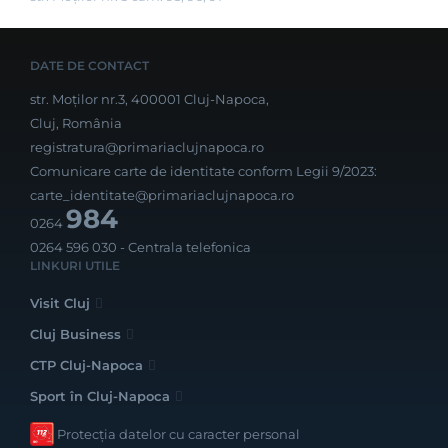
DATE DE CONTACT
str. Moților nr.3, 400001 Cluj-Napoca,
Cluj, România
registratura@primariaclujnapoca.ro
Comunicare carte de identitate conform Legii 9/2023:
carte_identitate@primariaclujnapoca.ro
984
0264
0264 596 030
- Centrala telefonica
LINKURI UTILE
Visit Cluj
Cluj Business
CTP Cluj-Napoca
Sport în Cluj-Napoca
Protecția datelor cu caracter personal