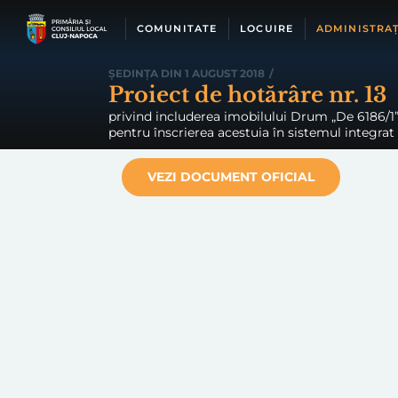
Skip
to
COMUNITATE
LOCUIRE
ADMINISTRAȚ
content
ȘEDINȚA DIN 1 AUGUST 2018
/
Proiect de hotărâre nr. 13
privind includerea imobilului Drum „De 6186/1” 
pentru înscrierea acestuia în sistemul integrat 
VEZI DOCUMENT OFICIAL