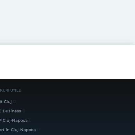
NKURI UTILE
it Cluj
uj Business
P Cluj-Napoca
ort în Cluj-Napoca