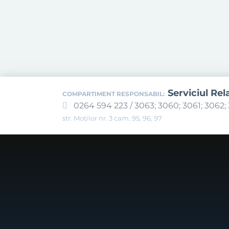
Serviciul Rel
COMPARTIMENT RESPONSABIL:
0264 594 223 / 3063; 3060; 3061; 3062; 
str. Moților nr. 3 cam. 95, 96, 97