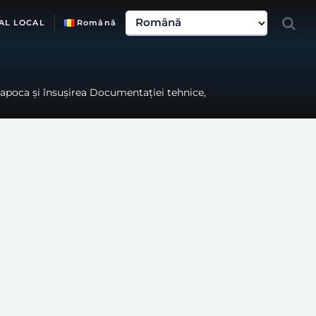
AL LOCAL
Română
-Napoca și însușirea Documentației tehnice,