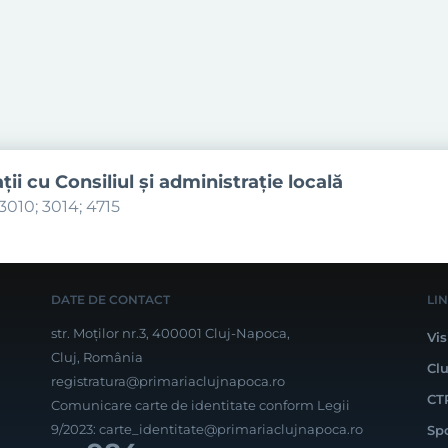
aţii cu Consiliul şi administraţie locală
3010; 3014; 4715
DATE DE CONTACT
LI
str. Moților nr.3, 400001 Cluj-Napoca,
Vis
Cluj, România
Cl
registratura@primariaclujnapoca.ro
CT
Comunicare carte de identitate conform Legii
9/2023:
carte_identitate@primariaclujnapoca.ro
Sp