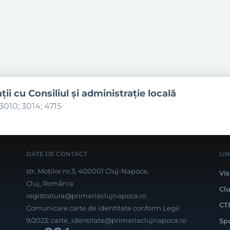
aţii cu Consiliul şi administraţie locală
3010; 3014; 4715
DATE DE CONTACT
LI
str. Moților nr.3, 400001 Cluj-Napoca,
Vis
Cluj, România
Cl
registratura@primariaclujnapoca.ro
CT
Comunicare carte de identitate conform Legii
9/2023:
carte_identitate@primariaclujnapoca.ro
Sp