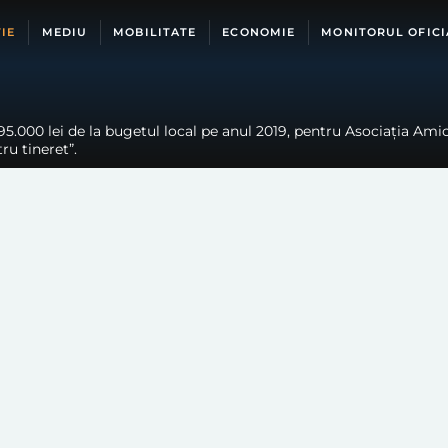
IE
MEDIU
MOBILITATE
ECONOMIE
MONITORUL OFICI
5.000 lei de la bugetul local pe anul 2019, pentru Asociația Amic
tru tineret”.