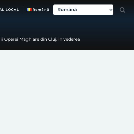
AL LOCAL
Română
ii Operei Maghiare din Cluj, în vederea