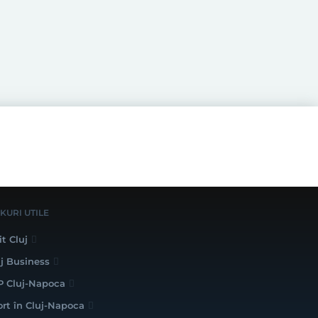
NKURI UTILE
it Cluj
uj Business
P Cluj-Napoca
ort în Cluj-Napoca