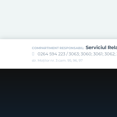
Serviciul Rel
COMPARTIMENT RESPONSABIL:
0264 594 223 / 3063; 3060; 3061; 3062; 
str. Moților nr. 3 cam. 95, 96, 97