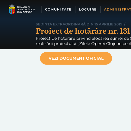
Skip
to
COMUNITATE
LOCUIRE
ADMINISTRAȚ
content
ȘEDINȚA EXTRAORDINARĂ DIN 15 APRILIE 2019
/
Proiect de hotărâre nr. 131
Proiect de hotărâre privind alocarea sumei de 9
realizării proiectului ,,Zilele Operei Clujene pen
VEZI DOCUMENT OFICIAL